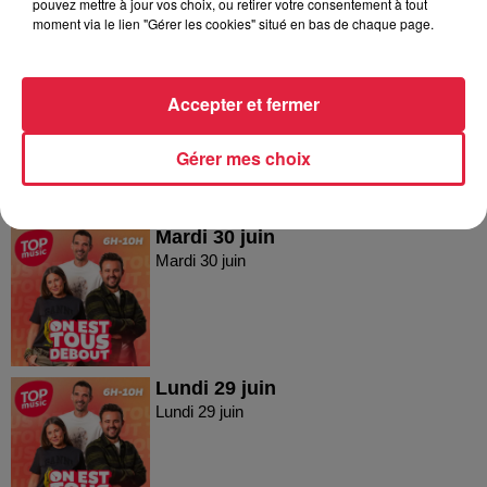
pouvez mettre à jour vos choix, ou retirer votre consentement à tout
moment via le lien "Gérer les cookies" situé en bas de chaque page.
Jeudi 2 juillet 2026
Accepter et fermer
Jeudi 2 juillet 2026
Gérer mes choix
Mardi 30 juin
Mardi 30 juin
Lundi 29 juin
Lundi 29 juin