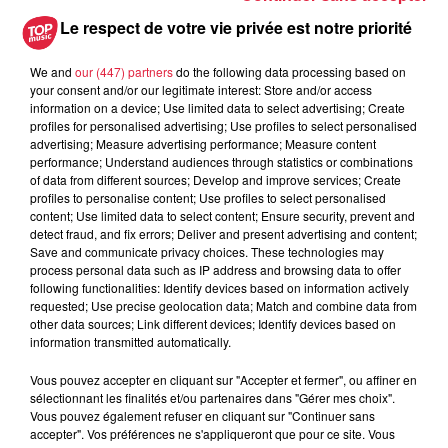
Les dernières infos sur la venue du
Le respect de votre vie privée est notre priorité
pape à Metz en septembre
We and
our (447) partners
do the following data processing based on
your consent and/or our legitimate interest: Store and/or access
information on a device; Use limited data to select advertising; Create
profiles for personalised advertising; Use profiles to select personalised
5 août 2026
advertising; Measure advertising performance; Measure content
Europa-Park : des précisons sur
performance; Understand audiences through statistics or combinations
l’après Euro-Mir
of data from different sources; Develop and improve services; Create
profiles to personalise content; Use profiles to select personalised
content; Use limited data to select content; Ensure security, prevent and
detect fraud, and fix errors; Deliver and present advertising and content;
Save and communicate privacy choices. These technologies may
process personal data such as IP address and browsing data to offer
following functionalities: Identify devices based on information actively
requested; Use precise geolocation data; Match and combine data from
other data sources; Link different devices; Identify devices based on
Dans la même série
information transmitted automatically.
Vous pouvez accepter en cliquant sur "Accepter et fermer", ou affiner en
Vendredi 03 juillet 2026
sélectionnant les finalités et/ou partenaires dans "Gérer mes choix".
Vendredi 03 juillet 2026
Vous pouvez également refuser en cliquant sur "Continuer sans
accepter". Vos préférences ne s'appliqueront que pour ce site. Vous