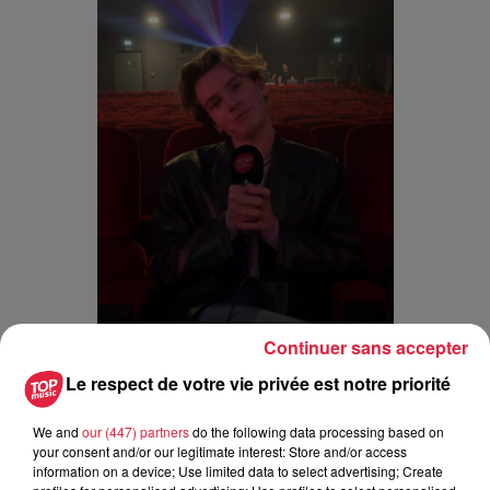
Continuer sans accepter
Le respect de votre vie privée est notre priorité
We and
our (447) partners
do the following data processing based on
your consent and/or our legitimate interest: Store and/or access
information on a device; Use limited data to select advertising; Create
Louis Albi au micro de Top Music / @AM