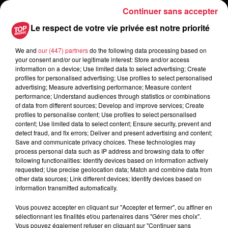
Continuer sans accepter
Toute l'actu
Le respect de votre vie privée est notre priorité
We and
our (447) partners
do the following data processing based on
6 août 2026
your consent and/or our legitimate interest: Store and/or access
À Hoerdt, de l’eau brune sort des
information on a device; Use limited data to select advertising; Create
robinets
profiles for personalised advertising; Use profiles to select personalised
advertising; Measure advertising performance; Measure content
performance; Understand audiences through statistics or combinations
of data from different sources; Develop and improve services; Create
profiles to personalise content; Use profiles to select personalised
6 août 2026
content; Use limited data to select content; Ensure security, prevent and
Tags antisémites à Strasbourg :
detect fraud, and fix errors; Deliver and present advertising and content;
Catherine Trautmann réagit
Save and communicate privacy choices. These technologies may
process personal data such as IP address and browsing data to offer
following functionalities: Identify devices based on information actively
requested; Use precise geolocation data; Match and combine data from
other data sources; Link different devices; Identify devices based on
6 août 2026
information transmitted automatically.
Au zoo de Mulhouse : rencontre
avec les flamants rouges
Vous pouvez accepter en cliquant sur "Accepter et fermer", ou affiner en
sélectionnant les finalités et/ou partenaires dans "Gérer mes choix".
Vous pouvez également refuser en cliquant sur "Continuer sans