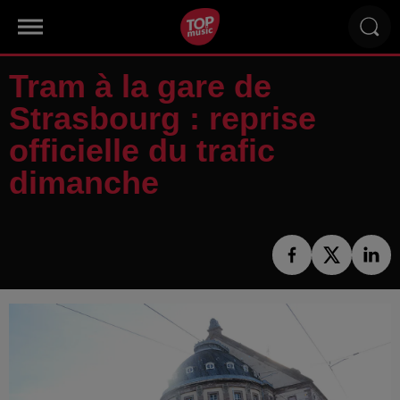
Tram à la gare de
Strasbourg : reprise
officielle du trafic
dimanche