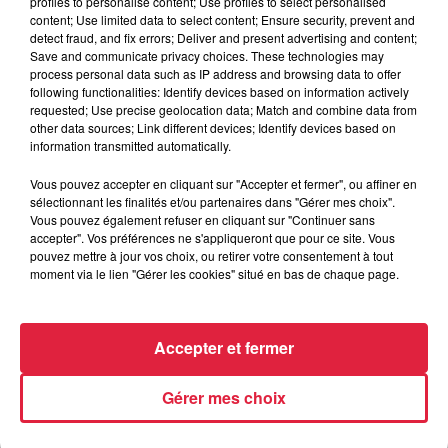
profiles to personalise content; Use profiles to select personalised
content; Use limited data to select content; Ensure security, prevent and
detect fraud, and fix errors; Deliver and present advertising and content;
Save and communicate privacy choices. These technologies may
process personal data such as IP address and browsing data to offer
following functionalities: Identify devices based on information actively
requested; Use precise geolocation data; Match and combine data from
other data sources; Link different devices; Identify devices based on
information transmitted automatically.
À Hoerdt, de l’eau brune sort des robinets
Depuis plusieurs jours, des habitants de Hoerdt ont vu de
Vous pouvez accepter en cliquant sur "Accepter et fermer", ou affiner en
sélectionnant les finalités et/ou partenaires dans "Gérer mes choix".
l’eau brune s’écouler de leurs robinets. Face aux
Vous pouvez également refuser en cliquant sur "Continuer sans
nombreuses interrogations, la municipalité a pris...
accepter". Vos préférences ne s'appliqueront que pour ce site. Vous
pouvez mettre à jour vos choix, ou retirer votre consentement à tout
moment via le lien "Gérer les cookies" situé en bas de chaque page.
Accepter et fermer
Gérer mes choix