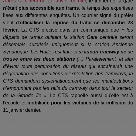
Après l'accident du 11 janvier dernier
, le tunnel de la gare
n'était plus accessible aux trams
, le temps des expertises
liées aux différentes enquêtes. Un courrier signé du préfet
vient d'
officialiser la reprise du trafic ce dimanche 23
février
. La CTS précise dans un communiqué que
« les
départs de rames quittant la station Gare centrale seront
désormais autorisés uniquement si la station Ancienne
Synagogue–Les Halles est libre et
si aucun tramway ne se
trouve entre les deux stations
(...) Parallèlement, et afin
d’éviter toute perturbation du réseau qui entrainerait une
dégradation des conditions d’exploitation des tramways, la
CTS demandera systématiquement que les manifestations
n’empruntent pas les rails du tramway dans tout le secteur
de la Grande île
».
La CTS rappelle aussi qu'elle est à
l'écoute et
mobilisée pour les victimes de la collision
du
11 janvier dernier.
Publié : 21 février 2025 à 9h10 - Modifié : 26 février 2025
à 13h14