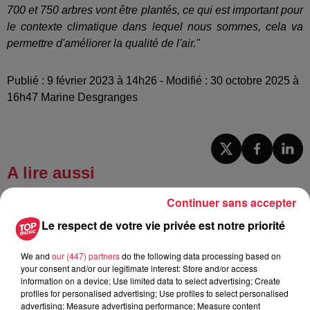
700 et 750 arbres vont être plantés, ce qui est important pour
le contexte climatique dans lequel nous sommes, cela va
permettre d'améliorer la qualité de l'air."
Publié : 9 février 2023 à 14h26 - Modifié : 30 octobre 2025 à
16h47 Marine Desgranges
A lire aussi
Continuer sans accepter
6 août 2026
Le respect de votre vie privée est notre priorité
À Hoerdt, de l’eau brune sort des
robinets
We and
our (447) partners
do the following data processing based on
your consent and/or our legitimate interest: Store and/or access
information on a device; Use limited data to select advertising; Create
profiles for personalised advertising; Use profiles to select personalised
6 août 2026
advertising; Measure advertising performance; Measure content