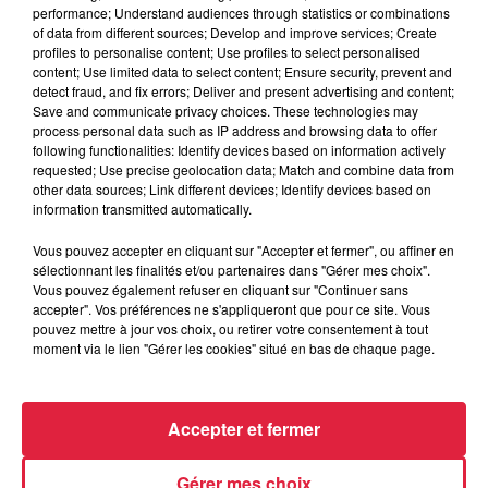
Tags antisémites à Strasbourg :
performance; Understand audiences through statistics or combinations
Catherine Trautmann réagit
of data from different sources; Develop and improve services; Create
profiles to personalise content; Use profiles to select personalised
content; Use limited data to select content; Ensure security, prevent and
detect fraud, and fix errors; Deliver and present advertising and content;
Save and communicate privacy choices. These technologies may
process personal data such as IP address and browsing data to offer
6 août 2026
following functionalities: Identify devices based on information actively
Au zoo de Mulhouse : rencontre
requested; Use precise geolocation data; Match and combine data from
avec les flamants rouges
other data sources; Link different devices; Identify devices based on
information transmitted automatically.
Vous pouvez accepter en cliquant sur "Accepter et fermer", ou affiner en
sélectionnant les finalités et/ou partenaires dans "Gérer mes choix".
Vous pouvez également refuser en cliquant sur "Continuer sans
accepter". Vos préférences ne s'appliqueront que pour ce site. Vous
pouvez mettre à jour vos choix, ou retirer votre consentement à tout
À découvrir également
moment via le lien "Gérer les cookies" situé en bas de chaque page.
Accepter et fermer
Gérer mes choix