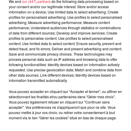
We and
our (447) partners
do the following data processing based on
atypique, contée avec un humour
your consent and/or our legitimate interest: Store and/or access
information on a device; Use limited data to select advertising; Create
décapant !
profiles for personalised advertising; Use profiles to select personalised
advertising; Measure advertising performance; Measure content
Né Innocent à Kigali en 1983 et baptisé Jean-Paul par un
performance; Understand audiences through statistics or combinations
of data from different sources; Develop and improve services; Create
couple de lesbiennes quinquagénaires qui l’adopte un an
profiles to personalise content; Use profiles to select personalised
plus tard,
Inno JP
a une histoire qu’il serait improbable
content; Use limited data to select content; Ensure security, prevent and
d’inventer.
detect fraud, and fix errors; Deliver and present advertising and content;
Save and communicate privacy choices. These technologies may
Dans
True story
, il raconte son enfance dans un milieu très
process personal data such as IP address and browsing data to offer
following functionalities: Identify devices based on information actively
monochrome, quand il était son « seul ami noir », son
requested; Use precise geolocation data; Match and combine data from
inclinaison pathologique au retard (qui n’est pas de nature à
other data sources; Link different devices; Identify devices based on
torpiller les clichés) et pourquoi son derrière ressemble
information transmitted automatically.
aujourd’hui à une ville indienne.
Vous pouvez accepter en cliquant sur "Accepter et fermer", ou affiner en
Grâce à sa qualité d’écriture rare et son aisance
sélectionnant les finalités et/ou partenaires dans "Gérer mes choix".
Vous pouvez également refuser en cliquant sur "Continuer sans
rythmique,
Inno JP
a conquis son monde lors de la première
accepter". Vos préférences ne s'appliqueront que pour ce site. Vous
édition de Découv’rire. Avec son humour irrésistible à
pouvez mettre à jour vos choix, ou retirer votre consentement à tout
déboulonner des statues, il poursuit son entreprise de
moment via le lien "Gérer les cookies" situé en bas de chaque page.
déconstruction de nos fâcheux réflexes néocolonialistes,