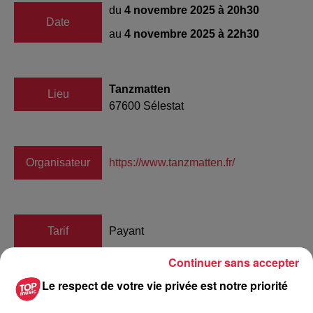
du
4 novembre 2025 à 20h30
Date
au
4 novembre 2025 à 22h30
Tanzmatten
Lieu
67600
Sélestat
Organisateur
https://www.tanzmatten.fr/
Tarif
Payant
Continuer sans accepter
Le respect de votre vie privée est notre priorité
L’hilarante histoire d’un parcours