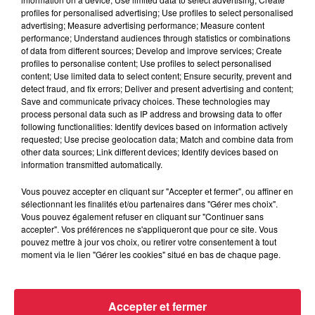
profiles for personalised advertising; Use profiles to select personalised
advertising; Measure advertising performance; Measure content
Où ?
performance; Understand audiences through statistics or combinations
of data from different sources; Develop and improve services; Create
Le départ des différentes courses a lieu devant l'Office de
profiles to personalise content; Use profiles to select personalised
Tourisme (Rue Général de Gaulle,
content; Use limited data to select content; Ensure security, prevent and
detect fraud, and fix errors; Deliver and present advertising and content;
67600 Kintzheim, Bas-Rhin), situé à environ 10mn à pied de
Save and communicate privacy choices. These technologies may
la salle des fêtes où se trouvent les dossards.
process personal data such as IP address and browsing data to offer
following functionalities: Identify devices based on information actively
requested; Use precise geolocation data; Match and combine data from
other data sources; Link different devices; Identify devices based on
Catégories d'âge :
information transmitted automatically.
102 Km: course ouverte aux personnes né(e)s en
Vous pouvez accepter en cliquant sur "Accepter et fermer", ou affiner en
2006 (Espoir) et avant.
sélectionnant les finalités et/ou partenaires dans "Gérer mes choix".
Vous pouvez également refuser en cliquant sur "Continuer sans
59 Km
: course ouverte aux personnes né(e)s en 2006
accepter". Vos préférences ne s'appliqueront que pour ce site. Vous
pouvez mettre à jour vos choix, ou retirer votre consentement à tout
(Espoir
) et avant.
moment via le lien "Gérer les cookies" situé en bas de chaque page.
26 Km
: course ouverte aux personnes né(e)s en 2006
(Espoir) et avant.
Accepter et fermer
14 Km
: course ouverte aux personnes né(e)s en 2008