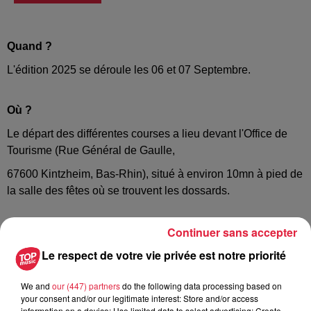
Quand ?
L'édition 2025 se déroule les 06 et 07 Septembre.
Où ?
Le départ des différentes courses a lieu devant l'Office de
Tourisme (Rue Général de Gaulle,
67600 Kintzheim, Bas-Rhin), situé à environ 10mn à pied de
la salle des fêtes où se trouvent les dossards.
Continuer sans accepter
Quand ?
Le respect de votre vie privée est notre priorité
L'édition 2025 se déroule les 06 et 07 Septembre.
We and
our (447) partners
do the following data processing based on
your consent and/or our legitimate interest: Store and/or access
information on a device; Use limited data to select advertising; Create