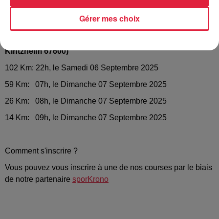
(Junior) et avant.
Gérer mes choix
Quelle Heure ? (départ devant l'Office de Tourisme de
Kintzheim 67600)
102 Km: 22h, le Samedi 06 Septembre 2025
59 Km: 07h, le Dimanche 07 Septembre 2025
26 Km: 08h, le Dimanche 07 Septembre 2025
14 Km: 09h, le Dimanche 07 Septembre 2025
Comment s'inscrire ?
Vous pouvez vous inscrire à une de nos courses par le biais
de notre partenaire
sporKrono