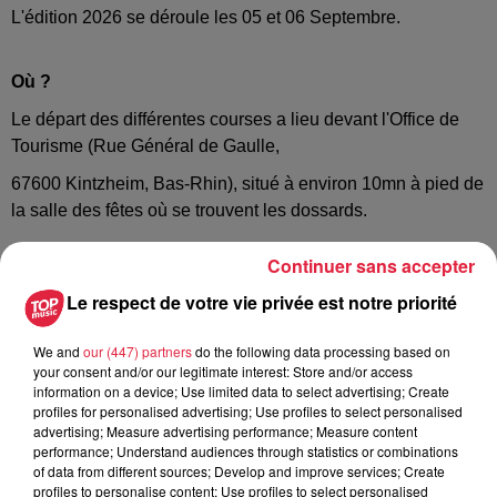
L'édition 2026 se déroule les 05 et 06 Septembre.
Où ?
Le départ des différentes courses a lieu devant l'Office de
Tourisme (Rue Général de Gaulle,
67600 Kintzheim, Bas-Rhin), situé à environ 10mn à pied de
la salle des fêtes où se trouvent les dossards.
Continuer sans accepter
Le respect de votre vie privée est notre priorité
We and
our (447) partners
do the following data processing based on
your consent and/or our legitimate interest: Store and/or access
information on a device; Use limited data to select advertising; Create
profiles for personalised advertising; Use profiles to select personalised
advertising; Measure advertising performance; Measure content
performance; Understand audiences through statistics or combinations
of data from different sources; Develop and improve services; Create
profiles to personalise content; Use profiles to select personalised