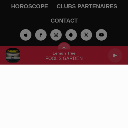
HOROSCOPE
CLUBS PARTENAIRES
CONTACT
Contactez-nous
Mentions légales
Lemon Tree
FOOL'S GARDEN
Gestion des cookies
Règlement des jeux
Charte sur les données personnelles et cookies
Plan du site
Archives
2026
2025
2024
2023
2022