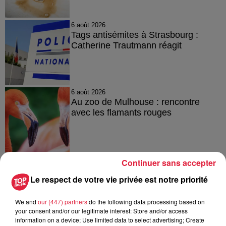
6 août 2026
Tags antisémites à Strasbourg :
Catherine Trautmann réagit
6 août 2026
Au zoo de Mulhouse : rencontre
avec les flamants rouges
Continuer sans accepter
Le respect de votre vie privée est notre priorité
À découvrir également
We and
our (447) partners
do the following data processing based on
your consent and/or our legitimate interest: Store and/or access
information on a device; Use limited data to select advertising; Create