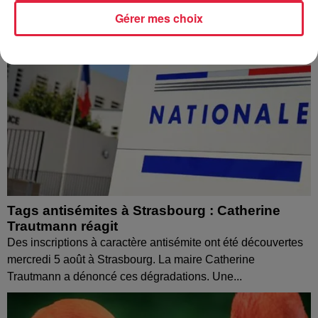
Gérer mes choix
Tags antisémites à Strasbourg : Catherine
Trautmann réagit
Des inscriptions à caractère antisémite ont été découvertes
mercredi 5 août à Strasbourg. La maire Catherine
Trautmann a dénoncé ces dégradations. Une...