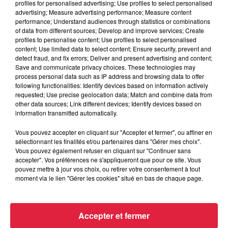
profiles for personalised advertising; Use profiles to select personalised
advertising; Measure advertising performance; Measure content
performance; Understand audiences through statistics or combinations
of data from different sources; Develop and improve services; Create
profiles to personalise content; Use profiles to select personalised
content; Use limited data to select content; Ensure security, prevent and
detect fraud, and fix errors; Deliver and present advertising and content;
Save and communicate privacy choices. These technologies may
process personal data such as IP address and browsing data to offer
following functionalities: Identify devices based on information actively
requested; Use precise geolocation data; Match and combine data from
other data sources; Link different devices; Identify devices based on
information transmitted automatically.
Vous pouvez accepter en cliquant sur "Accepter et fermer", ou affiner en
sélectionnant les finalités et/ou partenaires dans "Gérer mes choix".
Vous pouvez également refuser en cliquant sur "Continuer sans
À Hoerdt, de l’eau brune sort des robinets
accepter". Vos préférences ne s'appliqueront que pour ce site. Vous
pouvez mettre à jour vos choix, ou retirer votre consentement à tout
Depuis plusieurs jours, des habitants de Hoerdt ont vu de
moment via le lien "Gérer les cookies" situé en bas de chaque page.
l’eau brune s’écouler de leurs robinets. Face aux
nombreuses interrogations, la municipalité a pris...
Accepter et fermer