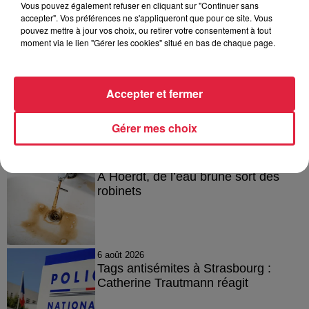
Vous pouvez également refuser en cliquant sur "Continuer sans
accepter". Vos préférences ne s'appliqueront que pour ce site. Vous
pouvez mettre à jour vos choix, ou retirer votre consentement à tout
Publié : 19 juillet 2024 à 6h00 - Modifié : 30 octobre 2025 à
moment via le lien "Gérer les cookies" situé en bas de chaque page.
16h48 Tom Herga
Accepter et fermer
A lire aussi
Gérer mes choix
6 août 2026
À Hoerdt, de l’eau brune sort des
robinets
6 août 2026
Tags antisémites à Strasbourg :
Catherine Trautmann réagit