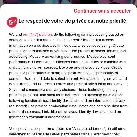
Continuer sans accepter
Le respect de votre vie privée est notre priorité
We and
our (447) partners
do the following data processing based on
your consent and/or our legitimate interest: Store and/or access
Chaque jour à partir de 14h, des activités dispensées
information on a device; Use limited data to select advertising; Create
par des animateurs sont proposées au jeune public. Ce
profiles for personalised advertising; Use profiles to select personalised
dimanche 21 juillet, les animations seront sur le thème
advertising; Measure advertising performance; Measure content
performance; Understand audiences through statistics or combinations
du Far West
of data from different sources; Develop and improve services; Create
profiles to personalise content; Use profiles to select personalised
La base nautique des Docks Malraux est ouverte du
content; Use limited data to select content; Ensure security, prevent and
dimanche au jeudi de 15h à 19h, et les vendredis et
detect fraud, and fix errors; Deliver and present advertising and content;
samedis de 15h à 21h
Save and communicate privacy choices. These technologies may
process personal data such as IP address and browsing data to offer
Toutes les activités nautiques sont gratuites : pédalo, kayak,
following functionalities: Identify devices based on information actively
requested; Use precise geolocation data; Match and combine data from
barque, paddle.
other data sources; Link different devices; Identify devices based on
information transmitted automatically.
La plage est ouverte jusqu'au dimanche 1er septembre en
accès libre de 8h à minuit.
Vous pouvez accepter en cliquant sur "Accepter et fermer", ou affiner en
sélectionnant les finalités et/ou partenaires dans "Gérer mes choix".