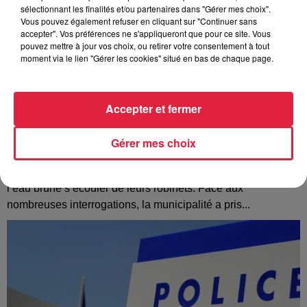
sélectionnant les finalités et/ou partenaires dans "Gérer mes choix".
Vous pouvez également refuser en cliquant sur "Continuer sans
accepter". Vos préférences ne s'appliqueront que pour ce site. Vous
pouvez mettre à jour vos choix, ou retirer votre consentement à tout
moment via le lien "Gérer les cookies" situé en bas de chaque page.
Accepter et fermer
Gérer mes choix
À Hoerdt, de l’eau brune sort des robinets
Depuis plusieurs jours, des habitants de Hoerdt ont vu de
l’eau brune s’écouler de leurs robinets. Face aux
nombreuses interrogations, la municipalité a pris...