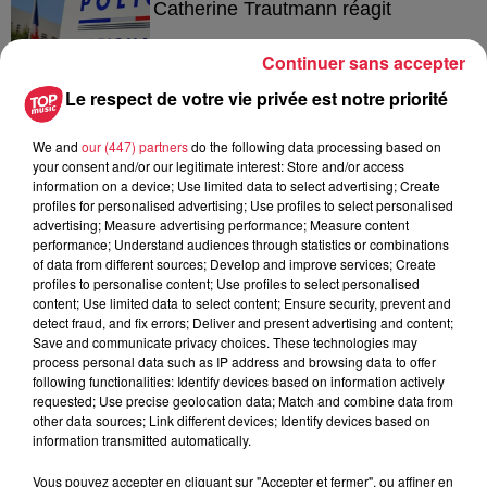
Catherine Trautmann réagit
Continuer sans accepter
Le respect de votre vie privée est notre priorité
14h33
Au zoo de Mulhouse : rencontre
We and
our (447) partners
do the following data processing based on
avec les flamants rouges
your consent and/or our legitimate interest: Store and/or access
information on a device; Use limited data to select advertising; Create
profiles for personalised advertising; Use profiles to select personalised
advertising; Measure advertising performance; Measure content
performance; Understand audiences through statistics or combinations
of data from different sources; Develop and improve services; Create
profiles to personalise content; Use profiles to select personalised
content; Use limited data to select content; Ensure security, prevent and
À découvrir également
detect fraud, and fix errors; Deliver and present advertising and content;
Save and communicate privacy choices. These technologies may
process personal data such as IP address and browsing data to offer
following functionalities: Identify devices based on information actively
requested; Use precise geolocation data; Match and combine data from
other data sources; Link different devices; Identify devices based on
information transmitted automatically.
Vous pouvez accepter en cliquant sur "Accepter et fermer", ou affiner en