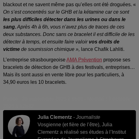
blackout et ne savent même pas qu’elles ont été droguées. «
On s’est concentrés sur le GHB et la kétamine car ce sont
les plus difficiles détecter dans les urines ou dans le
sang.
Après 4h à 6h, vous n’avez plus de traces de ces
deux substances. Donc sans ce bracelet il est difficile de les
détecter à temps, et ensuite faire valoir
vos droits de
victime
de soumission chimique »,
lance Chafik Lahliti.
L’entreprise strasbourgeoise
AMA Prévention
propose ses
bracelets de détection de GHB à des festivals, entreprises…
Mais ils sont aussi en vente libre pour les particuliers, à
34,90 euros les 10 bracelets.
Publié : 30 septembre 2025 à 6h00 - Modifié : 3 octobre
2025 à 12h42
Julia Clementz
-
Journaliste
Vosgienne (et fière de l’être), Julia
Clementz a réalisé ses études à l’Institut