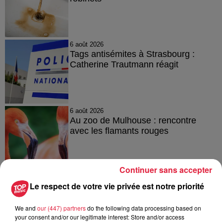
6 août 2026
Tags antisémites à Strasbourg :
Catherine Trautmann réagit
6 août 2026
Au zoo de Mulhouse : rencontre
avec les flamants rouges
Continuer sans accepter
Le respect de votre vie privée est notre priorité
À découvrir également
We and
our (447) partners
do the following data processing based on
your consent and/or our legitimate interest: Store and/or access