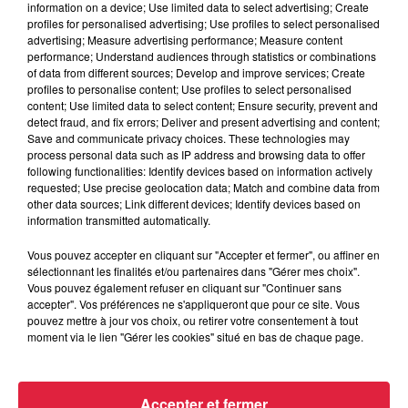
information on a device; Use limited data to select advertising; Create
profiles for personalised advertising; Use profiles to select personalised
advertising; Measure advertising performance; Measure content
performance; Understand audiences through statistics or combinations
of data from different sources; Develop and improve services; Create
profiles to personalise content; Use profiles to select personalised
content; Use limited data to select content; Ensure security, prevent and
detect fraud, and fix errors; Deliver and present advertising and content;
Save and communicate privacy choices. These technologies may
process personal data such as IP address and browsing data to offer
following functionalities: Identify devices based on information actively
requested; Use precise geolocation data; Match and combine data from
other data sources; Link different devices; Identify devices based on
information transmitted automatically.
Vous pouvez accepter en cliquant sur "Accepter et fermer", ou affiner en
sélectionnant les finalités et/ou partenaires dans "Gérer mes choix".
Vous pouvez également refuser en cliquant sur "Continuer sans
accepter". Vos préférences ne s'appliqueront que pour ce site. Vous
À Hoerdt, de l’eau brune sort des robinets
pouvez mettre à jour vos choix, ou retirer votre consentement à tout
moment via le lien "Gérer les cookies" situé en bas de chaque page.
Depuis plusieurs jours, des habitants de Hoerdt ont vu de
l’eau brune s’écouler de leurs robinets. Face aux
nombreuses interrogations, la municipalité a pris...
Accepter et fermer