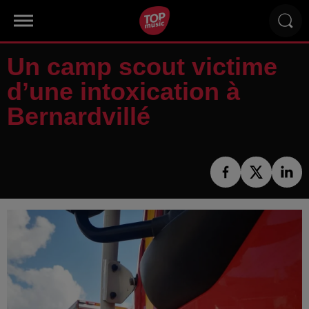
Un camp scout victime
d’une intoxication à
Bernardvillé