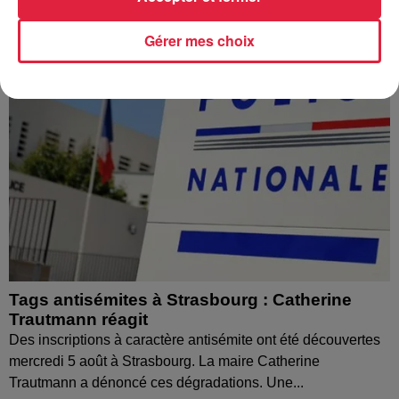
Gérer mes choix
Tags antisémites à Strasbourg : Catherine
Trautmann réagit
Des inscriptions à caractère antisémite ont été découvertes
mercredi 5 août à Strasbourg. La maire Catherine
Trautmann a dénoncé ces dégradations. Une...