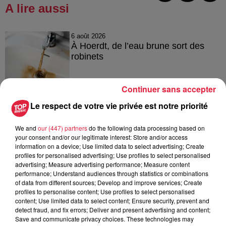
A lire aussi
6 août 2026
À Hoerdt, de l’eau brune sort des
robinets
Continuer sans accepter
6 août 2026
Le respect de votre vie privée est notre priorité
Tags antisémites à Strasbourg :
Catherine Trautmann réagit
We and
our (447) partners
do the following data processing based on
your consent and/or our legitimate interest: Store and/or access
information on a device; Use limited data to select advertising; Create
profiles for personalised advertising; Use profiles to select personalised
advertising; Measure advertising performance; Measure content
6 août 2026
performance; Understand audiences through statistics or combinations
Au zoo de Mulhouse : rencontre
of data from different sources; Develop and improve services; Create
avec les flamants rouges
profiles to personalise content; Use profiles to select personalised
content; Use limited data to select content; Ensure security, prevent and
detect fraud, and fix errors; Deliver and present advertising and content;
Save and communicate privacy choices. These technologies may