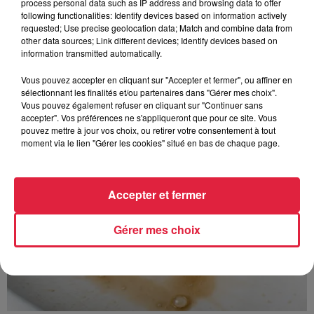
process personal data such as IP address and browsing data to offer
following functionalities: Identify devices based on information actively
requested; Use precise geolocation data; Match and combine data from
other data sources; Link different devices; Identify devices based on
À découvrir également
information transmitted automatically.
Vous pouvez accepter en cliquant sur "Accepter et fermer", ou affiner en
sélectionnant les finalités et/ou partenaires dans "Gérer mes choix".
Vous pouvez également refuser en cliquant sur "Continuer sans
accepter". Vos préférences ne s'appliqueront que pour ce site. Vous
pouvez mettre à jour vos choix, ou retirer votre consentement à tout
moment via le lien "Gérer les cookies" situé en bas de chaque page.
Accepter et fermer
Gérer mes choix