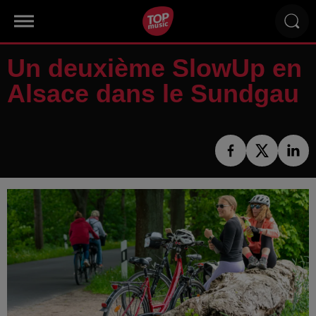
Un deuxième SlowUp en
Alsace dans le Sundgau