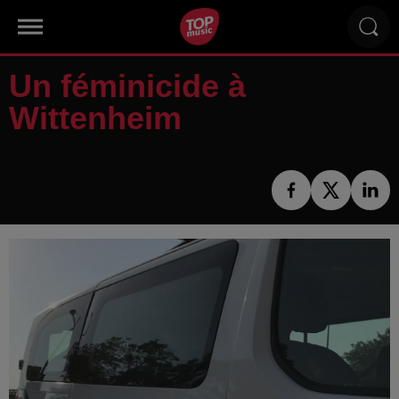
Un féminicide à
Wittenheim