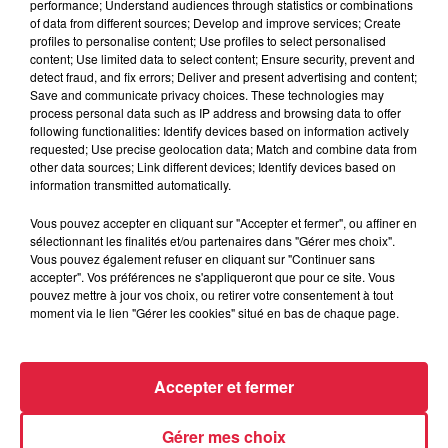
performance; Understand audiences through statistics or combinations
of data from different sources; Develop and improve services; Create
profiles to personalise content; Use profiles to select personalised
content; Use limited data to select content; Ensure security, prevent and
detect fraud, and fix errors; Deliver and present advertising and content;
Save and communicate privacy choices. These technologies may
process personal data such as IP address and browsing data to offer
following functionalities: Identify devices based on information actively
requested; Use precise geolocation data; Match and combine data from
other data sources; Link different devices; Identify devices based on
information transmitted automatically.
Vous pouvez accepter en cliquant sur "Accepter et fermer", ou affiner en
sélectionnant les finalités et/ou partenaires dans "Gérer mes choix".
Les sentiers poussettes de la Vallée de Villé
Vous pouvez également refuser en cliquant sur "Continuer sans
accepter". Vos préférences ne s'appliqueront que pour ce site. Vous
La Vallée de Villé propose 14 randonnées à faire en
pouvez mettre à jour vos choix, ou retirer votre consentement à tout
poussette ou avec de jeunes enfants. Idéal pour découvrir la
moment via le lien "Gérer les cookies" situé en bas de chaque page.
nature sans grande difficulté. On a testé...
Accepter et fermer
Gérer mes choix