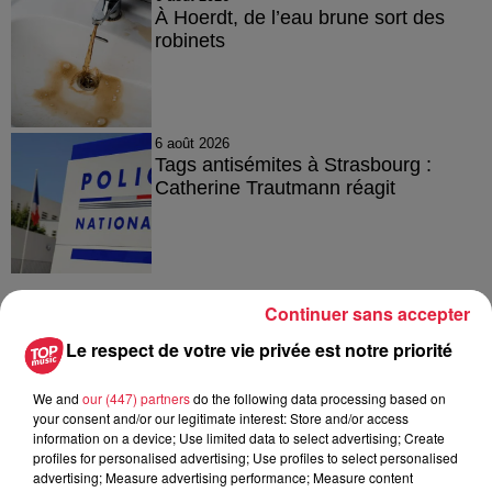
À Hoerdt, de l’eau brune sort des
robinets
6 août 2026
Tags antisémites à Strasbourg :
Catherine Trautmann réagit
Continuer sans accepter
À découvrir également
Le respect de votre vie privée est notre priorité
We and
our (447) partners
do the following data processing based on
your consent and/or our legitimate interest: Store and/or access
information on a device; Use limited data to select advertising; Create
profiles for personalised advertising; Use profiles to select personalised
advertising; Measure advertising performance; Measure content