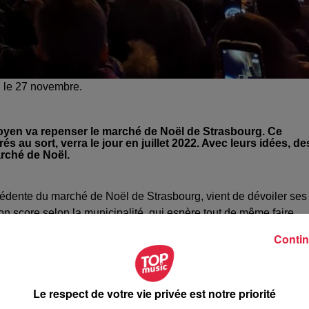
u le 27 novembre.
toyen va repenser le marché de Noël de Strasbourg. Ce
 au sort, verra le jour en juillet 2022. Avec leurs idées, de
rché de Noël.
écédente du marché de Noël de Strasbourg, vient de dévoiler ses
on score selon la municipalité, qui espère tout de même faire
aite que les Strasbourgeois se réapproprient le marché de
Contin
res années, c’est important pour nous de faire participer les
de Noël"
, explique Jeanne Barseghian, maire de Strasbourg.
Le respect de votre vie privée est notre priorité