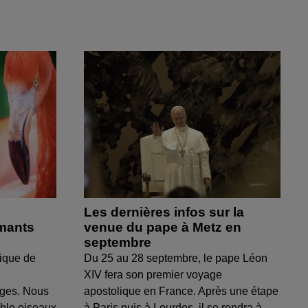
Les dernières infos sur la
amants
venue du pape à Metz en
septembre
ique de
Du 25 au 28 septembre, le pape Léon
XIV fera son premier voyage
uges. Nous
apostolique en France. Après une étape
able oiseaux
à Paris puis à Lourdes, il se rendra à