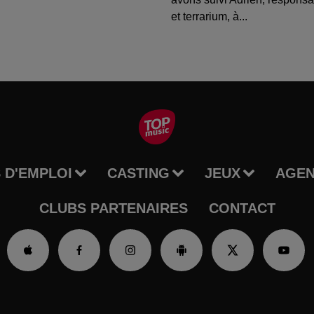
et terrarium, à...
 D'EMPLOI
CASTING
JEUX
AGE
CLUBS PARTENAIRES
CONTACT