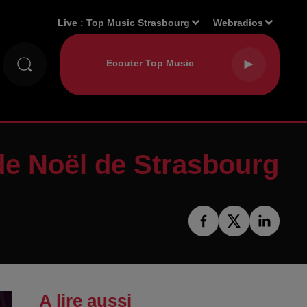
Live :
Top Music Strasbourg
Webradios
 de Noël de Strasbourg
A lire aussi