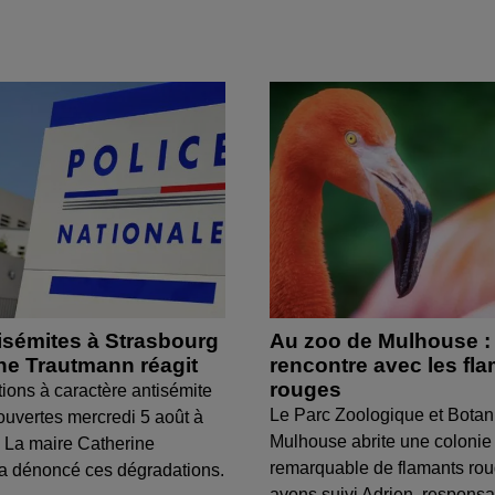
isémites à Strasbourg
Au zoo de Mulhouse :
ine Trautmann réagit
rencontre avec les fl
rouges
tions à caractère antisémite
Le Parc Zoologique et Botan
ouvertes mercredi 5 août à
Mulhouse abrite une colonie
 La maire Catherine
remarquable de flamants ro
a dénoncé ces dégradations.
avons suivi Adrien, respons