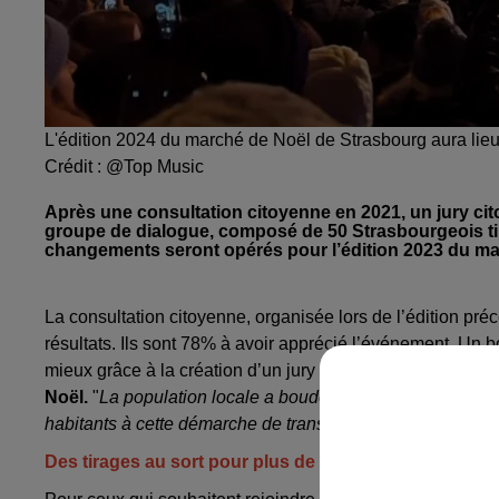
L'édition 2024 du marché de Noël de Strasbourg aura lie
Crédit :
@Top Music
Après une consultation citoyenne en 2021, un jury ci
groupe de dialogue, composé de 50 Strasbourgeois tirés
changements seront opérés pour l’édition 2023 du ma
La consultation citoyenne, organisée lors de l’édition pr
résultats. Ils sont 78% à avoir apprécié l’événement. Un b
mieux grâce à la création d’un jury citoyen.
La ville souh
Noël.
"
La
population locale a boudé l’événement ces derniè
habitants à cette démarche de transformation du marché 
Des tirages au sort pour plus de représentativité