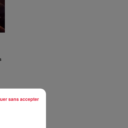
s
uer sans accepter