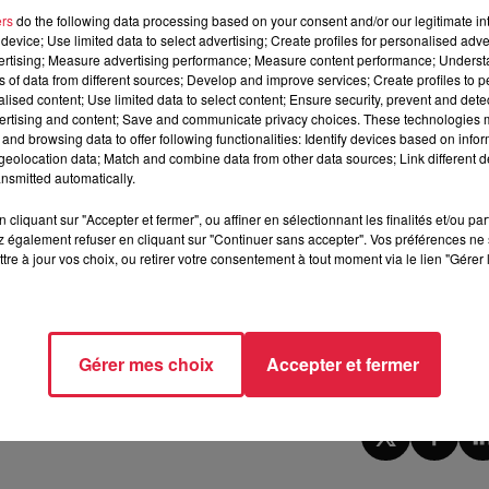
os boîtes aux lettres :
la mairie va envoyer un courriel à 12 00
ers
do the following data processing based on your consent and/or our legitimate int
Parmi les retours, un second tirage au sort sera réalisé selon d
device; Use limited data to select advertising; Create profiles for personalised adver
eront partie du jury citoyen.
vertising; Measure advertising performance; Measure content performance; Unders
ns of data from different sources; Develop and improve services; Create profiles to 
alised content; Use limited data to select content; Ensure security, prevent and detect
ertising and content; Save and communicate privacy choices. These technologies
 Noël de Strasbourg.
Au total, trois grands axes de travail ont ét
and browsing data to offer following functionalities: Identify devices based on infor
à la réappropriation du marché de Noël par les Strasbourgeois, s
eolocation data; Match and combine data from other data sources; Link different de
nsmitted automatically.
vilégiée, et comment mieux insérer l’événement dans la vie
ointe à la mairie de Strasbourg en charge de la démocratie local
cliquant sur "Accepter et fermer", ou affiner en sélectionnant les finalités et/ou pa
 également refuser en cliquant sur "Continuer sans accepter". Vos préférences ne 
s découvriront les coulisses et les acteurs du marché de noël. L
tre à jour vos choix, ou retirer votre consentement à tout moment via le lien "Gérer 
ions pour le marché de noël de Strasbourg.
Après concertation,
ur l’édition de 2023.
Gérer mes choix
Accepter et fermer