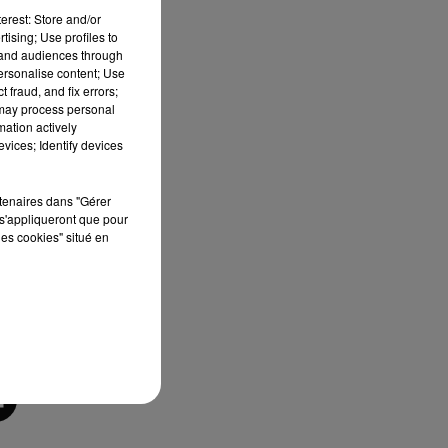
0
erest: Store and/or
es
tising; Use profiles to
tand audiences through
personalise content; Use
 fraud, and fix errors;
 may process personal
é
mation actively
e
vices; Identify devices
e.
rtenaires dans "Gérer
s'appliqueront que pour
e
les cookies" situé en