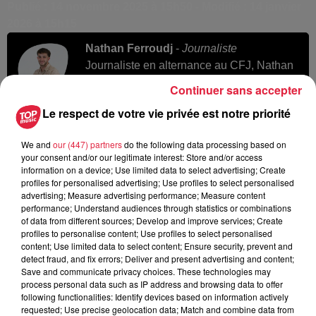
Publié : 14 novembre 2025 à 15h50 - Modifié : 14 janvier
2026 à 15h15
Nathan Ferroudj
-
Journaliste
Journaliste en alternance au CFJ, Nathan
est natif du Nord de l’Alsace, de
Continuer sans accepter
Mommenheim plus précisément.
Le respect de votre vie privée est notre priorité
Passionné par les sujets de sociétés, mais
aussi le sport et la culture, c’est avec
We and
our (447) partners
do the following data processing based on
curiosité qu’il arpente la région pour vous
your consent and/or our legitimate interest: Store and/or access
informer sur les dernières actualités.
information on a device; Use limited data to select advertising; Create
profiles for personalised advertising; Use profiles to select personalised
advertising; Measure advertising performance; Measure content
performance; Understand audiences through statistics or combinations
of data from different sources; Develop and improve services; Create
profiles to personalise content; Use profiles to select personalised
content; Use limited data to select content; Ensure security, prevent and
A lire aussi
detect fraud, and fix errors; Deliver and present advertising and content;
Save and communicate privacy choices. These technologies may
process personal data such as IP address and browsing data to offer
following functionalities: Identify devices based on information actively
6 août 2026
requested; Use precise geolocation data; Match and combine data from
À Hoerdt, de l’eau brune sort des