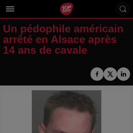
Un pédophile américain
arrêté en Alsace après
14 ans de cavale