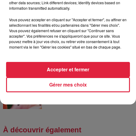
other data sources; Link different devices; Identify devices based on
robinets
information transmitted automatically.
Vous pouvez accepter en cliquant sur "Accepter et fermer", ou affiner en
sélectionnant les finalités et/ou partenaires dans "Gérer mes choix".
Vous pouvez également refuser en cliquant sur "Continuer sans
6 août 2026
accepter". Vos préférences ne s'appliqueront que pour ce site. Vous
Tags antisémites à Strasbourg :
pouvez mettre à jour vos choix, ou retirer votre consentement à tout
Catherine Trautmann réagit
moment via le lien "Gérer les cookies" situé en bas de chaque page.
Accepter et fermer
6 août 2026
Au zoo de Mulhouse : rencontre
Gérer mes choix
avec les flamants rouges
À découvrir également