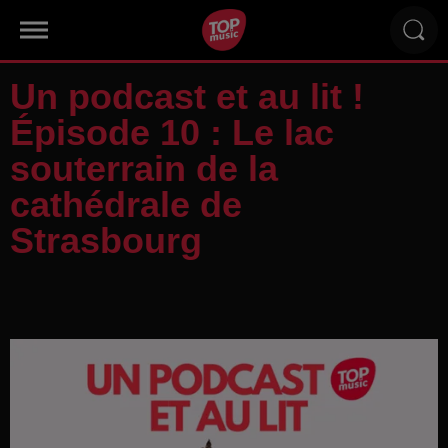
Un podcast et au lit !
Épisode 10 : Le lac
souterrain de la
cathédrale de
Strasbourg