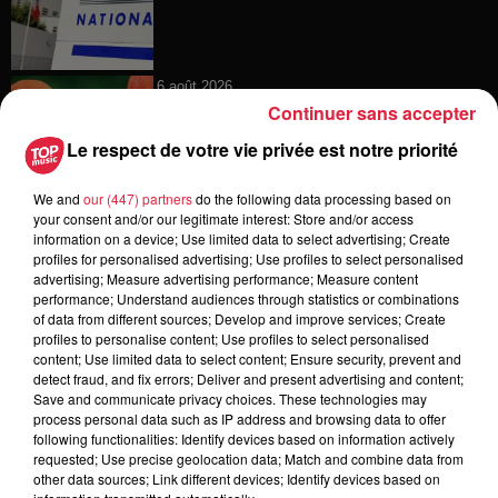
6 août 2026
Au zoo de Mulhouse : rencontre
Continuer sans accepter
avec les flamants rouges
Le respect de votre vie privée est notre priorité
We and
our (447) partners
do the following data processing based on
your consent and/or our legitimate interest: Store and/or access
6 août 2026
information on a device; Use limited data to select advertising; Create
Les dernières infos sur la venue du
profiles for personalised advertising; Use profiles to select personalised
advertising; Measure advertising performance; Measure content
pape à Metz en septembre
performance; Understand audiences through statistics or combinations
of data from different sources; Develop and improve services; Create
profiles to personalise content; Use profiles to select personalised
content; Use limited data to select content; Ensure security, prevent and
detect fraud, and fix errors; Deliver and present advertising and content;
5 août 2026
Save and communicate privacy choices. These technologies may
Europa-Park : des précisons sur
process personal data such as IP address and browsing data to offer
l’après Euro-Mir
following functionalities: Identify devices based on information actively
requested; Use precise geolocation data; Match and combine data from
other data sources; Link different devices; Identify devices based on