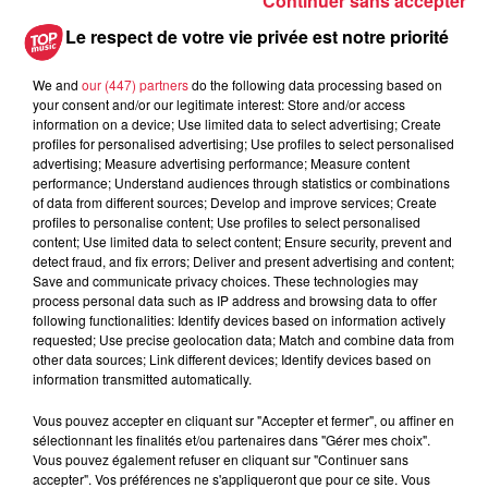
Continuer sans accepter
6 août 2026
Les dernières infos sur la venue du
Le respect de votre vie privée est notre priorité
pape à Metz en septembre
We and
our (447) partners
do the following data processing based on
your consent and/or our legitimate interest: Store and/or access
information on a device; Use limited data to select advertising; Create
profiles for personalised advertising; Use profiles to select personalised
5 août 2026
advertising; Measure advertising performance; Measure content
Europa-Park : des précisons sur
performance; Understand audiences through statistics or combinations
l’après Euro-Mir
of data from different sources; Develop and improve services; Create
profiles to personalise content; Use profiles to select personalised
content; Use limited data to select content; Ensure security, prevent and
detect fraud, and fix errors; Deliver and present advertising and content;
Save and communicate privacy choices. These technologies may
process personal data such as IP address and browsing data to offer
following functionalities: Identify devices based on information actively
requested; Use precise geolocation data; Match and combine data from
other data sources; Link different devices; Identify devices based on
Dans la même série
information transmitted automatically.
Vous pouvez accepter en cliquant sur "Accepter et fermer", ou affiner en
Micha et le concours de dessin
sélectionnant les finalités et/ou partenaires dans "Gérer mes choix".
Vous pouvez également refuser en cliquant sur "Continuer sans
Micha et le concours de dessin
accepter". Vos préférences ne s'appliqueront que pour ce site. Vous