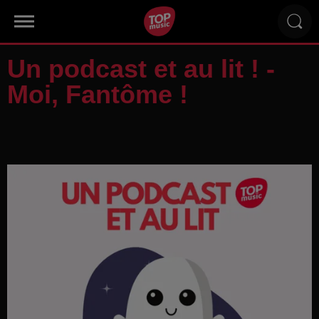
Un podcast et au lit ! -
Moi, Fantôme !