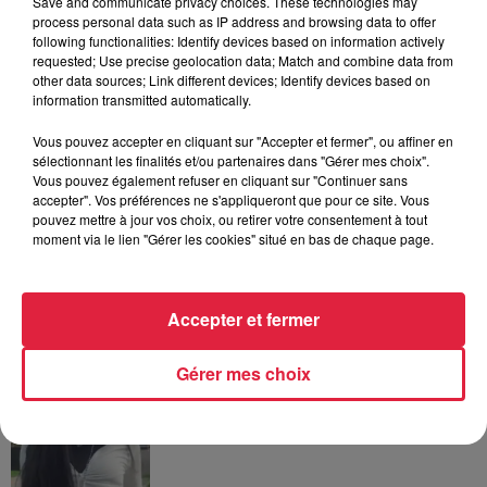
Save and communicate privacy choices. These technologies may
process personal data such as IP address and browsing data to offer
A lire aussi
following functionalities: Identify devices based on information actively
requested; Use precise geolocation data; Match and combine data from
other data sources; Link different devices; Identify devices based on
5 août 2026
information transmitted automatically.
Europa-Park : des précisons sur
l’après Euro-Mir
Vous pouvez accepter en cliquant sur "Accepter et fermer", ou affiner en
sélectionnant les finalités et/ou partenaires dans "Gérer mes choix".
Vous pouvez également refuser en cliquant sur "Continuer sans
accepter". Vos préférences ne s'appliqueront que pour ce site. Vous
pouvez mettre à jour vos choix, ou retirer votre consentement à tout
4 août 2026
moment via le lien "Gérer les cookies" situé en bas de chaque page.
Vélos d'occasion en Alsace : les
meilleures adresses pour rouler à...
Accepter et fermer
Gérer mes choix
4 août 2026
Bischheim : disparition d’une
adolescente de 16 ans