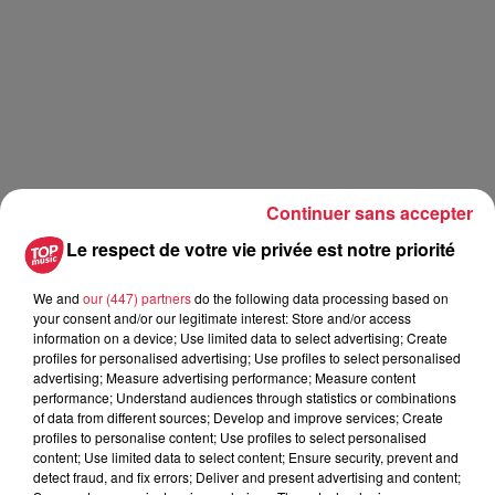
Continuer sans accepter
Le respect de votre vie privée est notre priorité
We and
our (447) partners
do the following data processing based on
your consent and/or our legitimate interest: Store and/or access
information on a device; Use limited data to select advertising; Create
profiles for personalised advertising; Use profiles to select personalised
Publié : 17 novembre 2021 à 8h05 - Modifié : 30 octobre
advertising; Measure advertising performance; Measure content
performance; Understand audiences through statistics or combinations
2025 à 16h48 rédaction Top Music
of data from different sources; Develop and improve services; Create
profiles to personalise content; Use profiles to select personalised
content; Use limited data to select content; Ensure security, prevent and
detect fraud, and fix errors; Deliver and present advertising and content;