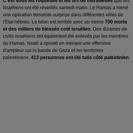
C'est sous les roquettes et les tirs de mitraillettes
que les
Israéliens ont été réveillés samedi matin. Le Hamas a mené
une opération terroriste surprise dans différentes villes de
l'Etat hébreu. Le bilan est terrible avec au moins
700 morts
et des milliers de blessés coté israélien
. Des dizaines de
civils israéliens ont également été enlevés par les membres
du Hamas. Israël a riposté en menant une offensive
d'ampleur sur la bande de Gaza et les territoires
palestiniens.
413 personnes ont été tués côté palestinien
.