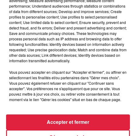
advertising; Measure advertising performance; Measure content
6 août 2026
performance; Understand audiences through statistics or combinations
Tags antisémites à Strasbourg :
of data from different sources; Develop and improve services; Create
Catherine Trautmann réagit
profiles to personalise content; Use profiles to select personalised
content; Use limited data to select content; Ensure security, prevent and
detect fraud, and fix errors; Deliver and present advertising and content;
Save and communicate privacy choices. These technologies may
process personal data such as IP address and browsing data to offer
6 août 2026
following functionalities: Identify devices based on information actively
Au zoo de Mulhouse : rencontre
requested; Use precise geolocation data; Match and combine data from
avec les flamants rouges
other data sources; Link different devices; Identify devices based on
information transmitted automatically.
Vous pouvez accepter en cliquant sur "Accepter et fermer", ou affiner en
sélectionnant les finalités et/ou partenaires dans "Gérer mes choix".
Vous pouvez également refuser en cliquant sur "Continuer sans
accepter". Vos préférences ne s'appliqueront que pour ce site. Vous
pouvez mettre à jour vos choix, ou retirer votre consentement à tout
À découvrir également
moment via le lien "Gérer les cookies" situé en bas de chaque page.
Accepter et fermer