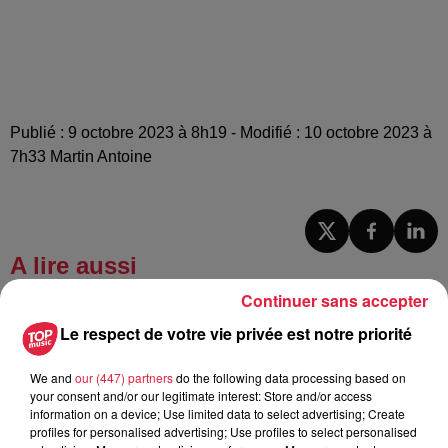
Publié : 9 octobre 2023 à 8h19 - Modifié : 10 octobre 2023 à
7h33 Martin Antoine
A lire aussi
Continuer sans accepter
6 août 2026
Le respect de votre vie privée est notre priorité
À Hoerdt, de l’eau brune sort des
robinets
We and
our (447) partners
do the following data processing based on
your consent and/or our legitimate interest: Store and/or access
information on a device; Use limited data to select advertising; Create
profiles for personalised advertising; Use profiles to select personalised