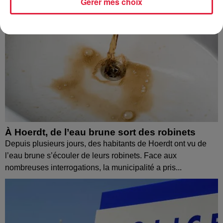
Gérer mes choix
À Hoerdt, de l’eau brune sort des robinets
Depuis plusieurs jours, des habitants de Hoerdt ont vu de
l’eau brune s’écouler de leurs robinets. Face aux
nombreuses interrogations, la municipalité a pris...