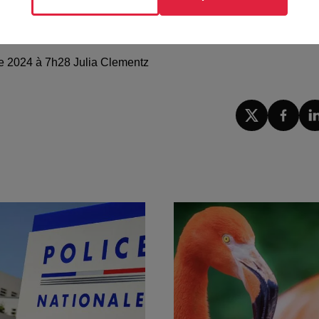
voir le duel qui opposera le relais du Bois de Mertzwiller et
rrivera à se sélectionner pour les prochaines étapes du concours
re 2024 à 7h28 Julia Clementz