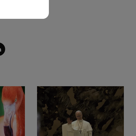
 Le
 !