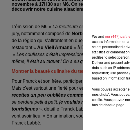
novembre à 17H30 sur M6. On retrouvera notamment le 
découvrir notre cuisine alsacienne à Norbert et Yoan
L’émission de M6 «
La meilleure cuisine régionale, c’est 
jury, notamment composé de
Norbert
et le chef étoilé
Yoa
We and
our (447) partn
de la région qui s’affrontent en duel. Ce mercredi 13 no
access information on a 
select personalised ad
restaurant «
Au Vieil Armand
» à Berrwiller et les frères
statistics or combinatio
«
Les coulisses c’était impressionnant, à la fois complexe
profiles to select person
même, il était au taquet ! On a eu quelques conseils en off
Deliver and present adv
data such as IP address 
Montrer la beauté culinaire du terroir alsacien
requested; Use precise g
based on information tra
Pour Franck et son frère, participer à cette émission étai
Mais c’est surtout une fierté pour eux, qui peuvent
représe
Vous pouvez accepter en 
mes choix". Vous pouvez
recettes un peu oubliées comme le Preskopf et des B
ce site. Vous pouvez met
se perdent petit à petit,
je voulais montrer la beauté culi
bas de chaque page.
touristiques
»,
détaille
Franck Labbé. En plus de découvrir
vont avoir lieu. « En animation, vous pourrez normalement
Franck Labbé.