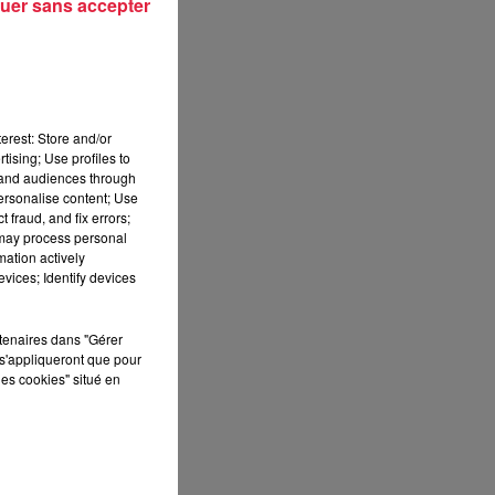
uer sans accepter
erest: Store and/or
tising; Use profiles to
tand audiences through
er.
personalise content; Use
i-
 fraud, and fix errors;
 may process personal
mation actively
vices; Identify devices
es
rtenaires dans "Gérer
s'appliqueront que pour
les cookies" situé en