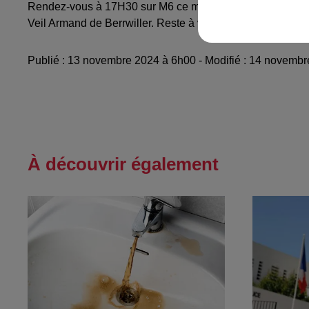
Rendez-vous à 17H30 sur M6 ce mercredi 13 novembre pour 
Veil Armand de Berrwiller. Reste à voir quelle enseigne a
Publié : 13 novembre 2024 à 6h00 - Modifié : 14 novemb
À découvrir également