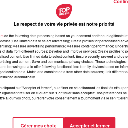
Contin
restaurant Au Relais du Bois de Mertzwiller, qui fera
n Conte.
Le respect de votre vie privée est notre priorité
chez moi !
»
fait escale dans le Grand-Est cette semaine
. Un
nn Conte
, juge chaque jour des recettes de deux restaurateurs
ers
do the following data processing based on your consent and/or our legitimate int
vembre on aura
un match 100% Alsace
avec Yves et Yoann, du
device; Use limited data to select advertising; Create profiles for personalised adver
vertising; Measure advertising performance; Measure content performance; Unders
 Franck et Steve, du restaurant «
Au Relais du bois
» à Mertzwill
ns of data from different sources; Develop and improve services; Create profiles to 
 et drôle.
C’était une belle expérience
, et Norbert est fidèle à lu
alised content; Use limited data to select content; Ensure security, prevent and detect
», lance
Franck Labbé, cuisiner et gérant d’Au Relais du Bois.
ertising and content; Save and communicate privacy choices. These technologies
and browsing data to offer following functionalities: Identify devices based on infor
eolocation data; Match and combine data from other data sources; Link different de
nsmitted automatically.
t une opportunité énorme pour apporter
de la visibilité
au restau.
nter l’Alsace
comme il se doit.
« J’ai fait le choix de montrer
d
cliquant sur "Accepter et fermer", ou affiner en sélectionnant les finalités et/ou pa
 également refuser en cliquant sur "Continuer sans accepter". Vos préférences ne 
uwespätzle.
Ce sont vraiment des recettes de grands-mères qui
tre à jour vos choix, ou retirer votre consentement à tout moment via le lien "Gérer 
naire du terroir alsacien en dehors des plats classiques et
 l’établissement à travers l’émission et le duel, des surprises
 voir Norbert réaliser des
buwespätzle !
», dit avec le sourire
Gérer mes choix
Accepter et fermer