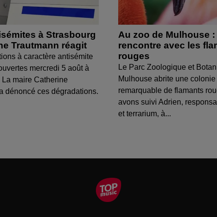
isémites à Strasbourg
Au zoo de Mulhouse :
ine Trautmann réagit
rencontre avec les fl
rouges
tions à caractère antisémite
Le Parc Zoologique et Botan
ouvertes mercredi 5 août à
Mulhouse abrite une colonie
 La maire Catherine
remarquable de flamants ro
a dénoncé ces dégradations.
avons suivi Adrien, respons
et terrarium, à...