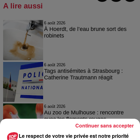
A lire aussi
6 août 2026
À Hoerdt, de l’eau brune sort des
robinets
6 août 2026
Tags antisémites à Strasbourg :
Catherine Trautmann réagit
6 août 2026
Au zoo de Mulhouse : rencontre
avec les flamants rouges
Continuer sans accepter
Le respect de votre vie privée est notre priorité