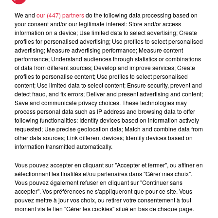
We and
our (447) partners
do the following data processing based on
your consent and/or our legitimate interest: Store and/or access
information on a device; Use limited data to select advertising; Create
À découvrir également
profiles for personalised advertising; Use profiles to select personalised
advertising; Measure advertising performance; Measure content
performance; Understand audiences through statistics or combinations
of data from different sources; Develop and improve services; Create
profiles to personalise content; Use profiles to select personalised
content; Use limited data to select content; Ensure security, prevent and
detect fraud, and fix errors; Deliver and present advertising and content;
Save and communicate privacy choices. These technologies may
process personal data such as IP address and browsing data to offer
following functionalities: Identify devices based on information actively
requested; Use precise geolocation data; Match and combine data from
other data sources; Link different devices; Identify devices based on
information transmitted automatically.
Vous pouvez accepter en cliquant sur "Accepter et fermer", ou affiner en
sélectionnant les finalités et/ou partenaires dans "Gérer mes choix".
Vous pouvez également refuser en cliquant sur "Continuer sans
accepter". Vos préférences ne s'appliqueront que pour ce site. Vous
pouvez mettre à jour vos choix, ou retirer votre consentement à tout
moment via le lien "Gérer les cookies" situé en bas de chaque page.