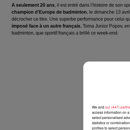
A seulement 20 ans
, il est entré dans l'histoire de son sp
champion d'Europe de badminton
, le dimanche 13 avri
décrocher ce titre. Une superbe performance pour celui qu
imposé face à un autre français
, Toma Junior Popov, en 
badminton, que sportif français a brillé ce week-end.
We and
our (447) partn
access information on a 
select personalised ad
statistics or combinatio
profiles to select person