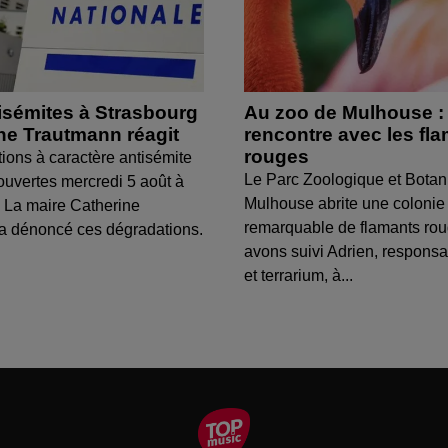
isémites à Strasbourg
Au zoo de Mulhouse :
ine Trautmann réagit
rencontre avec les fl
rouges
tions à caractère antisémite
Le Parc Zoologique et Botan
ouvertes mercredi 5 août à
Mulhouse abrite une colonie
 La maire Catherine
remarquable de flamants ro
a dénoncé ces dégradations.
avons suivi Adrien, respons
et terrarium, à...