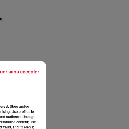
st
uer sans accepter
erest: Store and/or
tising; Use profiles to
tand audiences through
personalise content; Use
 fraud, and fix errors;