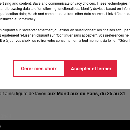
ertising and content; Save and communicate privacy choices. These technologies
and browsing data to offer following functionalities: Identify devices based on infor
eolocation data; Match and combine data from other data sources; Link different de
nsmitted automatically.
cliquant sur "Accepter et fermer", ou affiner en sélectionnant les finalités et/ou pa
 également refuser en cliquant sur "Continuer sans accepter". Vos préférences ne 
tre à jour vos choix, ou retirer votre consentement à tout moment via le lien "Gérer 
e pour
le pensionnaire de l'ASPTT Strasbourg
. Le natif de
Gérer mes choix
Accepter et fermer
oir participé aux
Jeux Olympiques de Paris
. Dès le mois d'ao
Qi, le Chinois numéro un mondial.
Là aussi une performance
 remporté le tournoi d'Orléans en devenant ainsi pour
la premiè
ait ainsi figure de favori
aux Mondiaux de Paris, du 25 au 31
 13h44
n