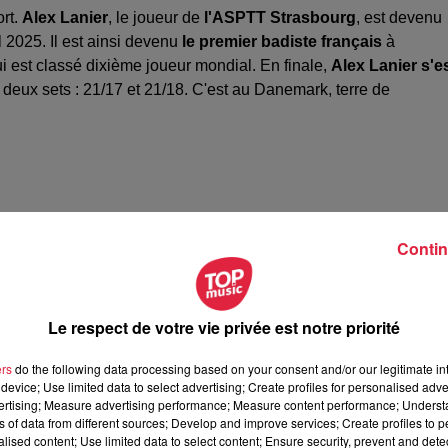
ort.
Alex Lanier
, le joueur de
l'ASPTT Strasbourg
, est devenu
l 2025. Il est ainsi devenu
le premier badiste français
à
i est classé dixième joueur mondial. En finale,
Alex Lanier s'e
deux sets : 21/17 et 21/18. C'est au Danemark, terre de
Contin
Le respect de votre vie privée est notre priorité
ers
do the following data processing based on your consent and/or our legitimate int
device; Use limited data to select advertising; Create profiles for personalised adver
vertising; Measure advertising performance; Measure content performance; Unders
ns of data from different sources; Develop and improve services; Create profiles to 
alised content; Use limited data to select content; Ensure security, prevent and detect