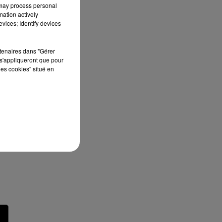
 may process personal
mation actively
vices; Identify devices
rtenaires dans "Gérer
s'appliqueront que pour
les cookies" situé en
ût
re