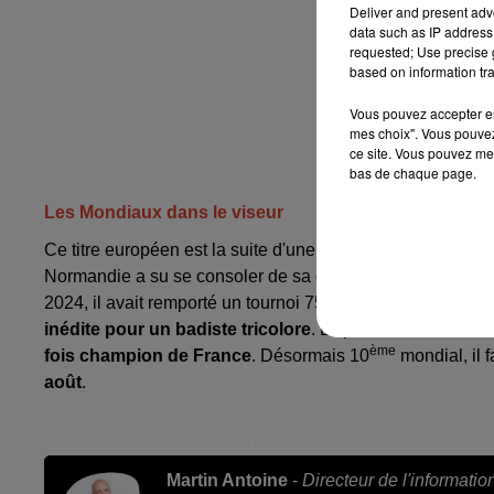
Deliver and present adv
data such as IP address 
requested; Use precise g
based on information tra
Vous pouvez accepter en 
mes choix". Vous pouvez
ce site. Vous pouvez met
bas de chaque page.
Les Mondiaux dans le viseur
Ce titre européen est la suite d'une progression fulgurant
Normandie a su se consoler de sa déception de ne pas av
2024, il avait remporté un tournoi 750 en battant Shi Yu 
inédite pour un badiste tricolore
. Depuis, Alex Lanier a
ème
fois champion de France
. Désormais 10
mondial, il f
août
.
Publié : 14 avril 2025 à 7h51 - Modifié : 16 avril 2025 à
Martin Antoine
-
Directeur de l'informatio