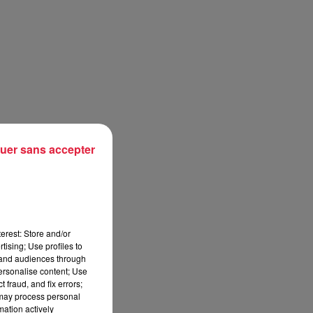
uer sans accepter
erest: Store and/or
tising; Use profiles to
tand audiences through
personalise content; Use
 fraud, and fix errors;
 may process personal
mation actively