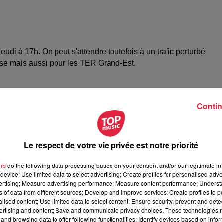
jeudi à 17h. On peut s'attendre toutefois à un trafic perturbé
use mais aussi pour les TER Grand-Est.
Contin
Le respect de votre vie privée est notre priorité
ers
do the following data processing based on your consent and/or our legitimate int
device; Use limited data to select advertising; Create profiles for personalised adver
vertising; Measure advertising performance; Measure content performance; Unders
ns of data from different sources; Develop and improve services; Create profiles to 
alised content; Use limited data to select content; Ensure security, prevent and detect
ertising and content; Save and communicate privacy choices. These technologies
and browsing data to offer following functionalities: Identify devices based on infor