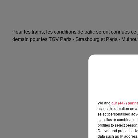
Pour les trains, les conditions de trafic seront connues ce 
demain pour les TGV Paris - Strasbourg et Paris - Mulho
We and
our (447) partn
access information on a 
select personalised ad
statistics or combinatio
profiles to select person
Deliver and present adv
data such as IP address 