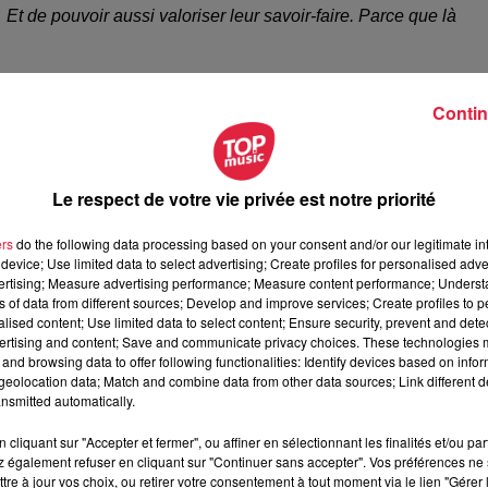
Et de pouvoir aussi valoriser leur savoir-faire. Parce que là
Contin
Le respect de votre vie privée est notre priorité
ers
do the following data processing based on your consent and/or our legitimate int
device; Use limited data to select advertising; Create profiles for personalised adver
vertising; Measure advertising performance; Measure content performance; Unders
ns of data from different sources; Develop and improve services; Create profiles to 
alised content; Use limited data to select content; Ensure security, prevent and detect
sa box une fois par saison, avec des produits… De saison !
ertising and content; Save and communicate privacy choices. These technologies
alité, recevoir des accessoires.
and browsing data to offer following functionalities: Identify devices based on infor
eolocation data; Match and combine data from other data sources; Link different de
ation de chaque boîte. Dans la box de printemps (la toute premiè
nsmitted automatically.
res,
la Maison Lohro, la boucherie-charcuterie Riedinger-
cliquant sur "Accepter et fermer", ou affiner en sélectionnant les finalités et/ou pa
 également refuser en cliquant sur "Continuer sans accepter". Vos préférences ne 
tre à jour vos choix, ou retirer votre consentement à tout moment via le lien "Gérer 