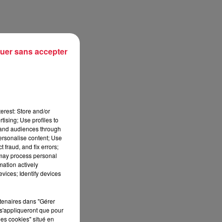
uer sans accepter
erest: Store and/or
tising; Use profiles to
tand audiences through
personalise content; Use
 fraud, and fix errors;
 may process personal
mation actively
vices; Identify devices
re
rtenaires dans "Gérer
s'appliqueront que pour
les cookies" situé en