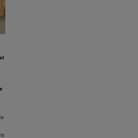
et
de
la
ans