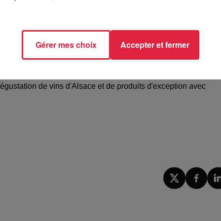
éserver sur
le site des Etoiles d’Alsace
.
s d’expédition et d’emballage : 18 euros.
Gérer mes choix
Accepter et fermer
s 30 ans
. Pour célébrer,
un afterwork est organisé
le 30 mars a
égustation de vins d'Alsace et de produits d'exception avec