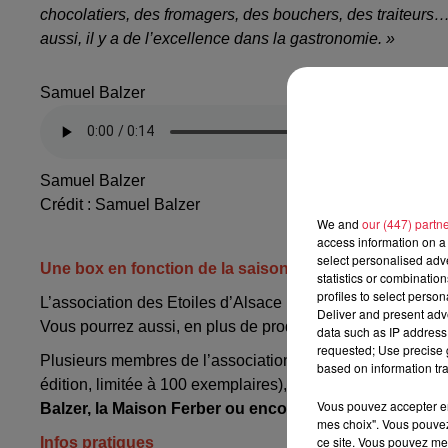
chocolatiers, des fromagers, des bouchers, des traiteurs… 
aussi, il y a de l’excellence dans la gastronomie. »
Samuel Balzer
Samuel Balzer
Crédit :
Samuel Balzer
We and
our (447) partn
access information on a 
select personalised ad
Une box en fonction de la saison
statistics or combinatio
profiles to select person
L’association des Etoiles d’Alsace prévoit de
renouveler 
Deliver and present adv
Vous pourrez aussi, en plus de produits alimentaires de qu
data such as IP address 
requested; Use precise g
Plusieurs membres de l’association participent à l’élabor
based on information tra
édition, limitée à 100 exemplaires), on retrouve, entre aut
Vous pouvez accepter en 
Balzer, la Maison Ferber ou encore l’Auberge de l’Ill.
mes choix". Vous pouvez
ce site. Vous pouvez met
Infos pratiques