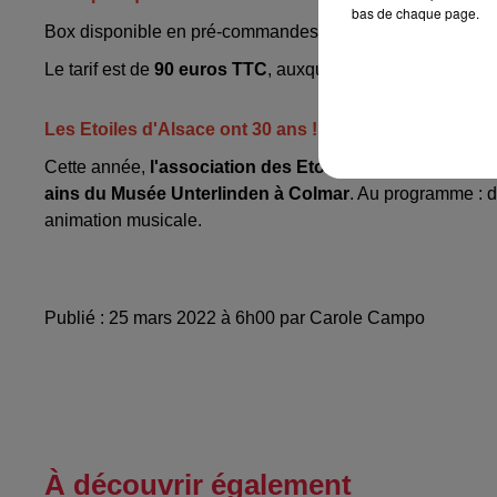
bas de chaque page.
Box disponible en pré-commandes et en série limitée à r
Le tarif est de
90 euros TTC
, auxquels s’ajoutent les
frai
Les Etoiles d'Alsace ont 30 ans !
Cette année,
l'association des Etoiles d'Alsace fête se
ains du Musée Unterlinden à Colmar
. Au programme : d
animation musicale.
Publié : 25 mars 2022 à 6h00 par Carole Campo
À découvrir également