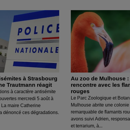
isémites à Strasbourg
Au zoo de Mulhouse :
ine Trautmann réagit
rencontre avec les fl
rouges
tions à caractère antisémite
Le Parc Zoologique et Botan
ouvertes mercredi 5 août à
Mulhouse abrite une colonie
 La maire Catherine
remarquable de flamants ro
a dénoncé ces dégradations.
avons suivi Adrien, respons
et terrarium, à...