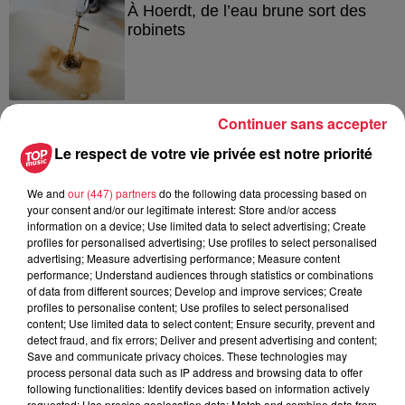
À Hoerdt, de l’eau brune sort des
robinets
6 août 2026
Continuer sans accepter
Tags antisémites à Strasbourg :
Catherine Trautmann réagit
Le respect de votre vie privée est notre priorité
We and
our (447) partners
do the following data processing based on
your consent and/or our legitimate interest: Store and/or access
information on a device; Use limited data to select advertising; Create
6 août 2026
profiles for personalised advertising; Use profiles to select personalised
Au zoo de Mulhouse : rencontre
advertising; Measure advertising performance; Measure content
avec les flamants rouges
performance; Understand audiences through statistics or combinations
of data from different sources; Develop and improve services; Create
profiles to personalise content; Use profiles to select personalised
content; Use limited data to select content; Ensure security, prevent and
detect fraud, and fix errors; Deliver and present advertising and content;
Save and communicate privacy choices. These technologies may
process personal data such as IP address and browsing data to offer
following functionalities: Identify devices based on information actively
À découvrir également
requested; Use precise geolocation data; Match and combine data from