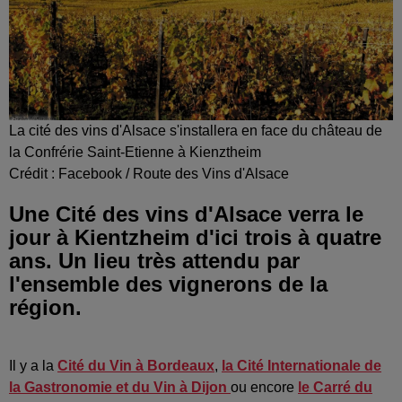
La cité des vins d'Alsace s'installera en face du château de
la Confrérie Saint-Etienne à Kienztheim
Crédit :
Facebook / Route des Vins d'Alsace
Une Cité des vins d'Alsace verra le
jour à Kientzheim d'ici trois à quatre
ans. Un lieu très attendu par
l'ensemble des vignerons de la
région.
Il y a la
Cité du Vin à Bordeaux
,
la Cité Internationale de
la Gastronomie et du Vin à Dijon
ou encore
le Carré du