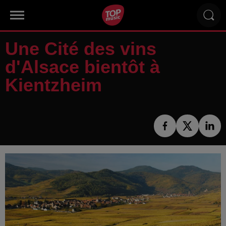
Une Cité des vins
d'Alsace bientôt à
Kientzheim