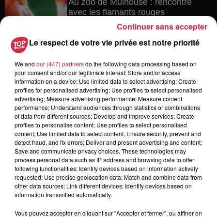
Au zoo de Mulhouse : rencontre
avec les flamants rouges
Continuer sans accepter
Le respect de votre vie privée est notre priorité
6 août 2026
We and
our (447) partners
do the following data processing based on
Les dernières infos sur la venue du
your consent and/or our legitimate interest: Store and/or access
pape à Metz en septembre
information on a device; Use limited data to select advertising; Create
profiles for personalised advertising; Use profiles to select personalised
advertising; Measure advertising performance; Measure content
performance; Understand audiences through statistics or combinations
of data from different sources; Develop and improve services; Create
5 août 2026
profiles to personalise content; Use profiles to select personalised
Europa-Park : des précisons sur
content; Use limited data to select content; Ensure security, prevent and
l’après Euro-Mir
detect fraud, and fix errors; Deliver and present advertising and content;
Save and communicate privacy choices. These technologies may
process personal data such as IP address and browsing data to offer
following functionalities: Identify devices based on information actively
requested; Use precise geolocation data; Match and combine data from
other data sources; Link different devices; Identify devices based on
information transmitted automatically.
Vous pouvez accepter en cliquant sur "Accepter et fermer", ou affiner en