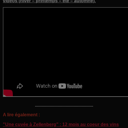
vidéos (hiver – printemps – été – automne).
...................................................
A lire également :
"Une cuvée à Zellenberg" : 12 mois au coeur des vins