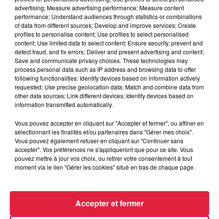
advertising; Measure advertising performance; Measure content
performance; Understand audiences through statistics or combinations
6 août 2026
of data from different sources; Develop and improve services; Create
Tags antisémites à Strasbourg :
profiles to personalise content; Use profiles to select personalised
Catherine Trautmann réagit
content; Use limited data to select content; Ensure security, prevent and
detect fraud, and fix errors; Deliver and present advertising and content;
Save and communicate privacy choices. These technologies may
process personal data such as IP address and browsing data to offer
following functionalities: Identify devices based on information actively
6 août 2026
requested; Use precise geolocation data; Match and combine data from
Au zoo de Mulhouse : rencontre
other data sources; Link different devices; Identify devices based on
avec les flamants rouges
information transmitted automatically.
Vous pouvez accepter en cliquant sur "Accepter et fermer", ou affiner en
sélectionnant les finalités et/ou partenaires dans "Gérer mes choix".
Vous pouvez également refuser en cliquant sur "Continuer sans
accepter". Vos préférences ne s'appliqueront que pour ce site. Vous
pouvez mettre à jour vos choix, ou retirer votre consentement à tout
moment via le lien "Gérer les cookies" situé en bas de chaque page.
À découvrir également
Accepter et fermer