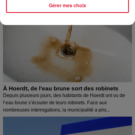
Gérer mes choix
À Hoerdt, de l’eau brune sort des robinets
Depuis plusieurs jours, des habitants de Hoerdt ont vu de
l’eau brune s’écouler de leurs robinets. Face aux
nombreuses interrogations, la municipalité a pris...