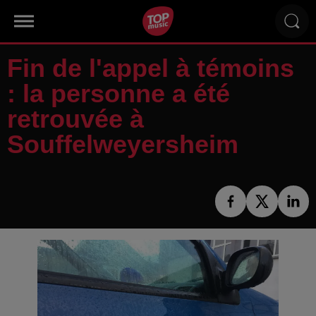
Fin de l'appel à témoins
: la personne a été
retrouvée à
Souffelweyersheim