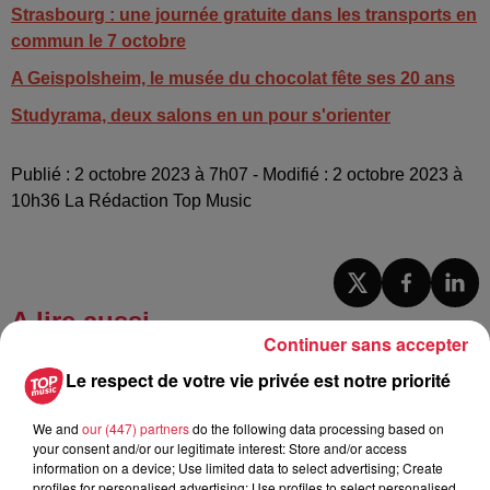
Strasbourg : une journée gratuite dans les transports en
commun le 7 octobre
A Geispolsheim, le musée du chocolat fête ses 20 ans
Studyrama, deux salons en un pour s'orienter
Publié : 2 octobre 2023 à 7h07 - Modifié : 2 octobre 2023 à
10h36 La Rédaction Top Music
A lire aussi
Continuer sans accepter
Le respect de votre vie privée est notre priorité
6 août 2026
À Hoerdt, de l’eau brune sort des
robinets
We and
our (447) partners
do the following data processing based on
your consent and/or our legitimate interest: Store and/or access
information on a device; Use limited data to select advertising; Create
profiles for personalised advertising; Use profiles to select personalised