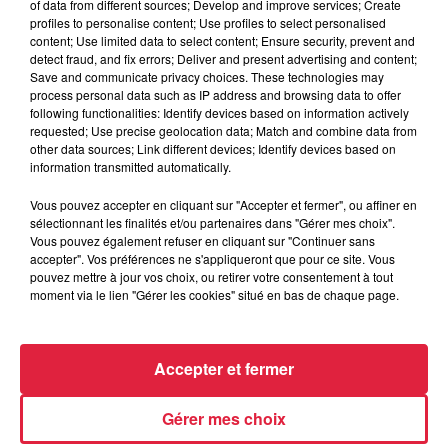
of data from different sources; Develop and improve services; Create
profiles to personalise content; Use profiles to select personalised
content; Use limited data to select content; Ensure security, prevent and
detect fraud, and fix errors; Deliver and present advertising and content;
6 août 2026
Save and communicate privacy choices. These technologies may
Au zoo de Mulhouse : rencontre
process personal data such as IP address and browsing data to offer
avec les flamants rouges
following functionalities: Identify devices based on information actively
requested; Use precise geolocation data; Match and combine data from
other data sources; Link different devices; Identify devices based on
information transmitted automatically.
Vous pouvez accepter en cliquant sur "Accepter et fermer", ou affiner en
sélectionnant les finalités et/ou partenaires dans "Gérer mes choix".
Vous pouvez également refuser en cliquant sur "Continuer sans
À découvrir également
accepter". Vos préférences ne s'appliqueront que pour ce site. Vous
pouvez mettre à jour vos choix, ou retirer votre consentement à tout
moment via le lien "Gérer les cookies" situé en bas de chaque page.
Accepter et fermer
Gérer mes choix