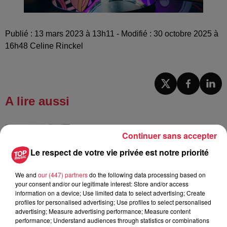
Publié : 13 mars 2023 à 13h11 - Modifié : 30 octobre 2025 à
16h48 Celine Rinckel
A lire aussi
6 août 2026
Continuer sans accepter
À Hoerdt, de l’eau brune sort des
robinets
Le respect de votre vie privée est notre priorité
We and
our (447) partners
do the following data processing based on
your consent and/or our legitimate interest: Store and/or access
information on a device; Use limited data to select advertising; Create
6 août 2026
profiles for personalised advertising; Use profiles to select personalised
Tags antisémites à Strasbourg :
advertising; Measure advertising performance; Measure content
Catherine Trautmann réagit
performance; Understand audiences through statistics or combinations