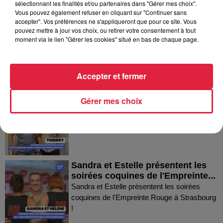
sélectionnant les finalités et/ou partenaires dans "Gérer mes choix".
Vous pouvez également refuser en cliquant sur "Continuer sans
accepter". Vos préférences ne s'appliqueront que pour ce site. Vous
Fanny nous présente le festival
pouvez mettre à jour vos choix, ou retirer votre consentement à tout
Festimania !
moment via le lien "Gérer les cookies" situé en bas de chaque page.
Fanny nous présente le festival Festimania !
Accepter et fermer
Thierry du Domaine Wunsch et
Gérer mes choix
Mann à Wettolsheim !
Thierry du Domaine Wunsch et Mann à
Wettolsheim !
Sandra et Estelle présentent les
soirées coquines de l'Empreinte...
Sandra et Estelle présentent les soirées
coquines de l'Empreinte Rouge à Strasbourg
!