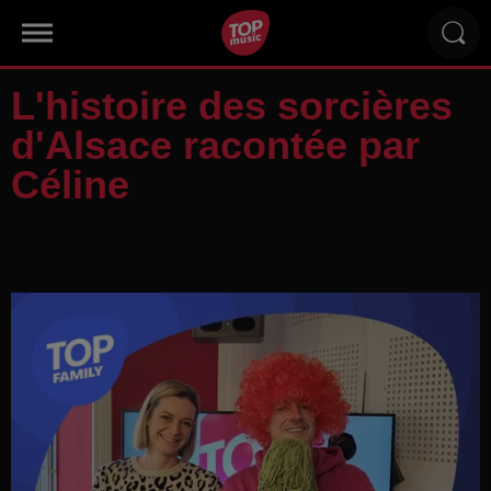
L'histoire des sorcières
d'Alsace racontée par
Céline