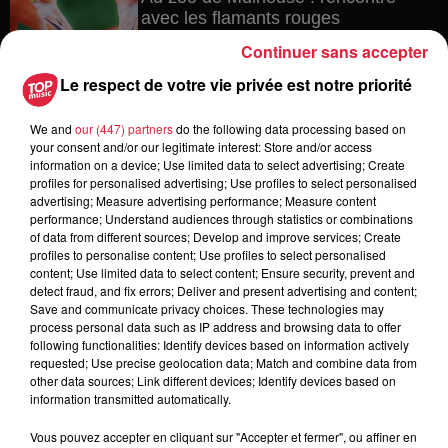
avec les flamants rouges
Continuer sans accepter
Le respect de votre vie privée est notre priorité
6 août 2026
We and
our (447) partners
do the following data processing based on
Les dernières infos sur la venue du
your consent and/or our legitimate interest: Store and/or access
pape à Metz en septembre
information on a device; Use limited data to select advertising; Create
profiles for personalised advertising; Use profiles to select personalised
advertising; Measure advertising performance; Measure content
performance; Understand audiences through statistics or combinations
of data from different sources; Develop and improve services; Create
5 août 2026
profiles to personalise content; Use profiles to select personalised
Europa-Park : des précisons sur
content; Use limited data to select content; Ensure security, prevent and
l’après Euro-Mir
detect fraud, and fix errors; Deliver and present advertising and content;
Save and communicate privacy choices. These technologies may
process personal data such as IP address and browsing data to offer
following functionalities: Identify devices based on information actively
requested; Use precise geolocation data; Match and combine data from
other data sources; Link different devices; Identify devices based on
information transmitted automatically.
Vous pouvez accepter en cliquant sur "Accepter et fermer", ou affiner en
Dans la même série