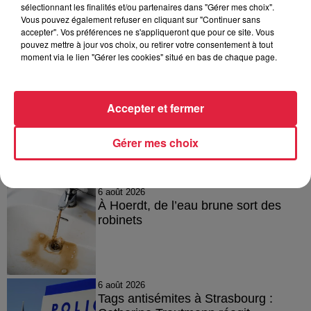
sélectionnant les finalités et/ou partenaires dans "Gérer mes choix".
SPA : Polochon cherche une nouvelle maison en
Vous pouvez également refuser en cliquant sur "Continuer sans
campagne
accepter". Vos préférences ne s'appliqueront que pour ce site. Vous
pouvez mettre à jour vos choix, ou retirer votre consentement à tout
moment via le lien "Gérer les cookies" situé en bas de chaque page.
Publié : 25 novembre 2023 à 8h15 - Modifié : 25 novembre
2023 à 16h24 Julia Clementz
Accepter et fermer
Gérer mes choix
A lire aussi
6 août 2026
À Hoerdt, de l’eau brune sort des
robinets
6 août 2026
Tags antisémites à Strasbourg :