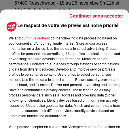
67480 Roeschwoog - 18 au 26 novembre 9h-12h et
14h-17h du lundi au samedi
Continuer sans accepter
Centre hospitalier de Haguenau - 64 avenue du
Professeur Leriche 67500 Haguenau - 18 au 26
Le respect de votre vie privée est notre priorité
novembre
Graine et cie - 22 rue Maréchal Foch 67540 Ostwald -
We and
our (447) partners
do the following data processing based on
your consent and/or our legitimate interest: Store and/or access
18 novembre au 2 décembre
information on a device; Use limited data to select advertising; Create
Déchèterie de Gambsheim - Route du Rhin 67760
profiles for personalised advertising; Use profiles to select personalised
Gambsheim - 18 au 26 novembre 9h-12h et 14h-17h
advertising; Measure advertising performance; Measure content
performance; Understand audiences through statistics or combinations
du lundi au samedi
of data from different sources; Develop and improve services; Create
Déchèterie de Sessenheim - Route de Soufflenheim
profiles to personalise content; Use profiles to select personalised
67770 Sessenheim - 18 au 26 novembre 9h-12h et
content; Use limited data to select content; Ensure security, prevent and
detect fraud, and fix errors; Deliver and present advertising and content;
14h-17h du lundi au samedi
Save and communicate privacy choices. These technologies may
process personal data such as IP address and browsing data to offer
...........................................................
following functionalities: Identify devices based on information actively
requested; Use precise geolocation data; Match and combine data from
A lire également :
other data sources; Link different devices; Identify devices based on
La Banque alimentaire à l’aube de sa grande collecte
information transmitted automatically.
annuelle
Vous pouvez accepter en cliquant sur "Accepter et fermer", ou affiner en