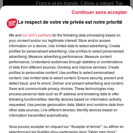
France et en Irlande, Céline a intégré Top
Music en 2008. En-dehors de ses
Continuer sans accepter
reportages, elle présente les flashs et les
Le respect de votre vie privée est notre priorité
agendas de 10h à 16h.
We and
our (447) partners
do the following data processing based on
your consent and/or our legitimate interest: Store and/or access
information on a device; Use limited data to select advertising; Create
profiles for personalised advertising; Use profiles to select personalised
advertising; Measure advertising performance; Measure content
performance; Understand audiences through statistics or combinations
A lire aussi
of data from different sources; Develop and improve services; Create
profiles to personalise content; Use profiles to select personalised
content; Use limited data to select content; Ensure security, prevent and
16h11
detect fraud, and fix errors; Deliver and present advertising and content;
Une journée à l'Écomusée d'Alsace à
Save and communicate privacy choices. These technologies may
Ungersheim
process personal data such as IP address and browsing data to offer
following functionalities: Identify devices based on information actively
requested; Use precise geolocation data; Match and combine data from
other data sources; Link different devices; Identify devices based on
information transmitted automatically.
6h38
Les sentiers poussettes de la Vallée
Vous pouvez accepter en cliquant sur "Accepter et fermer", ou affiner en
de Villé
sélectionnant les finalités et/ou partenaires dans "Gérer mes choix".