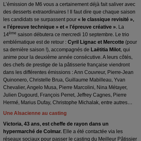
L’émission de M6 vous a certainement déjà fait saliver avec
des desserts extraordinaires ! Il faut dire que chaque saison
les candidats se surpassent pour
« le classique revisité »,
« l’épreuve technique » et « l’épreuve créative »
. La
ème
14
saison débutera ce mercredi 10 septembre. Le trio
emblématique est de retour :
Cyril Lignac et Mercotte
(pour
sa dernière saison !), accompagnés de
Laëtitia Milot
, qui
anime pour la deuxième année consécutive. A leurs côtés,
des chefs de prestige de la pâtisserie française viendront
dans les différentes émissions : Ann Couvreur, Pierre-Jean
Quinonero, Christelle Brua, Guillaume Mabilleau, Yvan
Chevalier, Angelo Musa, Pierre Marcolini, Nina Métayer,
Julien Dugourd, François Perret, Jeffrey Cagnes, Pierre
Hermé, Marius Dufay, Christophe Michalak, entre autres…
Une Alsacienne au casting
Victoria, 43 ans, est cheffe de rayon dans un
hypermarché de Colmar.
Elle a été contactée via les
réseaux sociaux pour passer le casting du Meilleur Pâtissier