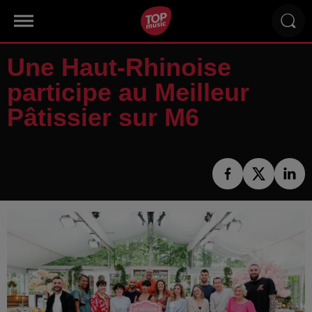
Une Haut-Rhinoise
participe au Meilleur
Pâtissier sur M6