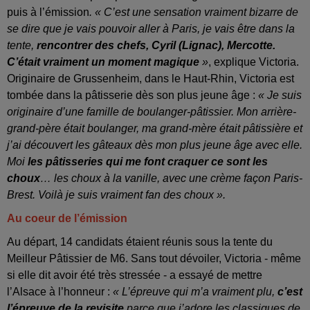
puis à l’émission
. « C’est une sensation vraiment bizarre de
se dire que je vais pouvoir aller à Paris, je vais être dans la
tente,
rencontrer des chefs, Cyril (Lignac), Mercotte.
C’était vraiment un moment magique
»
, explique Victoria.
Originaire de Grussenheim, dans le Haut-Rhin, Victoria est
tombée dans la pâtisserie dès son plus jeune âge :
« Je suis
originaire d’une famille de boulanger-pâtissier. Mon arrière-
grand-père était boulanger, ma grand-mère était pâtissière et
j’ai découvert les gâteaux dès mon plus jeune âge avec elle.
Moi
les pâtisseries qui me font craquer ce sont les
choux
… les choux à la vanille, avec une crème façon Paris-
Brest. Voilà je suis vraiment fan des choux ».
Au coeur de l’émission
Au départ, 14 candidats étaient réunis sous la tente du
Meilleur Pâtissier de M6. Sans tout dévoiler, Victoria - même
si elle dit avoir été très stressée - a essayé de mettre
l’Alsace à l’honneur :
« L’épreuve qui m’a vraiment plu,
c’est
l’épreuve de la revisite
parce que j’adore les classiques de