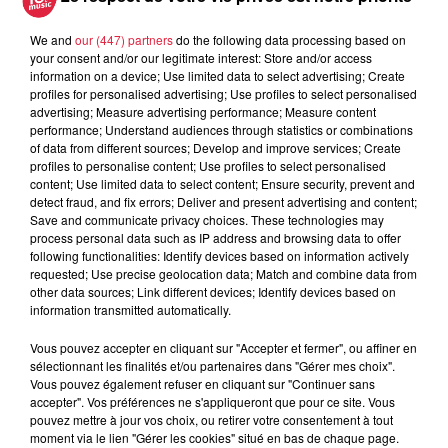
We and
our (447) partners
do the following data processing based on
your consent and/or our legitimate interest: Store and/or access
information on a device; Use limited data to select advertising; Create
Tarif
Payant
profiles for personalised advertising; Use profiles to select personalised
advertising; Measure advertising performance; Measure content
performance; Understand audiences through statistics or combinations
of data from different sources; Develop and improve services; Create
Une noce haute en couleurs
profiles to personalise content; Use profiles to select personalised
content; Use limited data to select content; Ensure security, prevent and
detect fraud, and fix errors; Deliver and present advertising and content;
Save and communicate privacy choices. These technologies may
5-6 et 12-13 juin – 10h à 18h
process personal data such as IP address and browsing data to offer
following functionalities: Identify devices based on information actively
requested; Use precise geolocation data; Match and combine data from
« Un mariage, dites-vous ? Oui, mais pas n’importe lequel !
other data sources; Link different devices; Identify devices based on
»
information transmitted automatically.
Vivez une soirée immersive au coeur d’une noce villageoise
Vous pouvez accepter en cliquant sur "Accepter et fermer", ou affiner en
alsacienne pleine de surprises.
sélectionnant les finalités et/ou partenaires dans "Gérer mes choix".
Invité et acteur de l’intrigue, participez à la résolution des
Vous pouvez également refuser en cliquant sur "Continuer sans
rebondissements inattendus qui
accepter". Vos préférences ne s'appliqueront que pour ce site. Vous
pouvez mettre à jour vos choix, ou retirer votre consentement à tout
rythment la fête.
moment via le lien "Gérer les cookies" situé en bas de chaque page.
Suivez les personnages hauts en couleur dans les ruelles