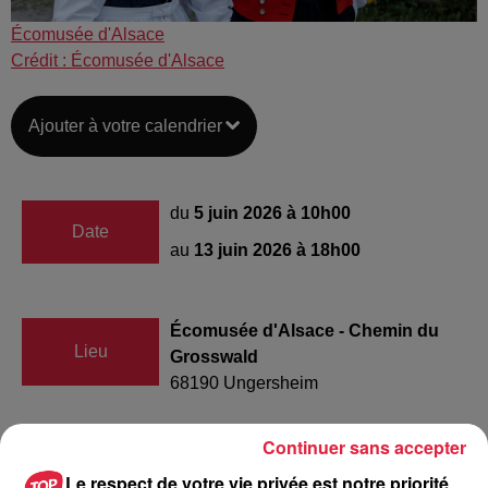
Écomusée d'Alsace
Crédit :
Écomusée d'Alsace
Ajouter à votre calendrier
du
5 juin 2026 à 10h00
Date
au
13 juin 2026 à 18h00
Écomusée d'Alsace - Chemin du
Lieu
Grosswald
68190
Ungersheim
Continuer sans accepter
Organisateur
https://www.ecomusee.alsace/evenement
Le respect de votre vie privée est notre priorité