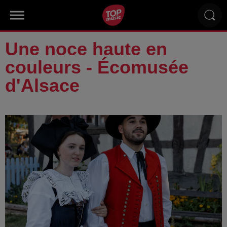
Une noce haute en
couleurs - Écomusée
d'Alsace