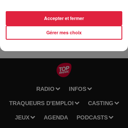
du village et découvrez peu à
peu traditions, usages et secrets de la noce lors d’un
Accepter et fermer
spectacle vivant unique.
Gérer mes choix
RADIO
INFOS
TRAQUEURS D'EMPLOI
CASTING
JEUX
AGENDA
PODCASTS