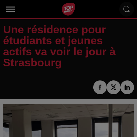
Une résidence pour
étudiants et jeunes
actifs va voir le jour à
Strasbourg