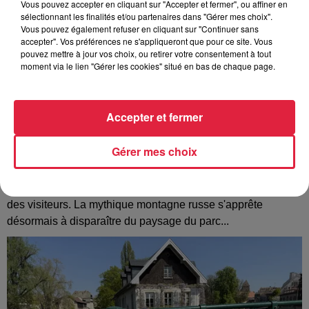
Vous pouvez accepter en cliquant sur "Accepter et fermer", ou affiner en
sélectionnant les finalités et/ou partenaires dans "Gérer mes choix".
Vous pouvez également refuser en cliquant sur "Continuer sans
accepter". Vos préférences ne s'appliqueront que pour ce site. Vous
pouvez mettre à jour vos choix, ou retirer votre consentement à tout
moment via le lien "Gérer les cookies" situé en bas de chaque page.
Accepter et fermer
Gérer mes choix
Europa-Park : des précisons sur l’après Euro-
Mir
Pendant trois décennies, l'Euro-Mir a fait tourner les têtes
des visiteurs. La mythique montagne russe s'apprête
désormais à disparaître du paysage du parc...