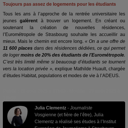
Toujours pas assez de logements pour les étudiants
Tous les ans à l’approche de la rentrée universitaire les
jeunes
galèrent
à trouver un logement. En créant ou
soutenant la création de nouvelles résidences,
l’Eurométropole de Strasbourg souhaite les accueillir au
mieux. Mais le chemin est encore long.
« On a une offre de
11 600 places
dans des résidences dédiées, ce qui permet
de loger
moins de 20% des étudiants de l’Eurométropole
.
C’est très limité même si beaucoup d’étudiants se tournent
vers la location privée »,
explique
Mathilde Huault, chargée
d’études Habitat, populations et modes de vie à l’ADEUS.
Publié : 20 août 2025 à 17h03 - Modifié : 25 août 2025 à
13h50
Julia Clementz
-
Journaliste
Vosgienne (et fière de l’être), Julia
Clementz a réalisé ses études à l’Institut