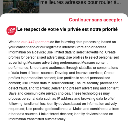
meilleures adresses pour rouler à...
Continuer sans accepter
Le respect de votre vie privée est notre priorité
4 août 2026
Bischheim : disparition d’une
adolescente de 16 ans
We and
our (447) partners
do the following data processing based on
your consent and/or our legitimate interest: Store and/or access
information on a device; Use limited data to select advertising; Create
profiles for personalised advertising; Use profiles to select personalised
advertising; Measure advertising performance; Measure content
performance; Understand audiences through statistics or combinations
of data from different sources; Develop and improve services; Create
profiles to personalise content; Use profiles to select personalised
À découvrir également
content; Use limited data to select content; Ensure security, prevent and
detect fraud, and fix errors; Deliver and present advertising and content;
Save and communicate privacy choices. These technologies may
process personal data such as IP address and browsing data to offer
following functionalities: Identify devices based on information actively
requested; Use precise geolocation data; Match and combine data from
other data sources; Link different devices; Identify devices based on
information transmitted automatically.