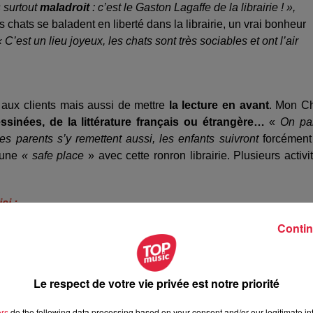
s surtout
maladroit
: c’est le Gaston Lagaffe de la librairie ! »,
 chats se baladent en liberté dans la librairie, un vrai bonheur
« C’est un lieu joyeux, les chats sont très sociables et ont l’air
aux clients mais aussi de mettre
la lecture en avant
. Mon C
inées, de la littérature français ou étrangère…
«
On pa
s parents s’y remettent aussi, les enfants suivront
forcément
r une
« safe place
» avec cette ronron librairie. Plusieurs activi
ci :
Contin
Le respect de votre vie privée est notre priorité
ers
do the following data processing based on your consent and/or our legitimate int