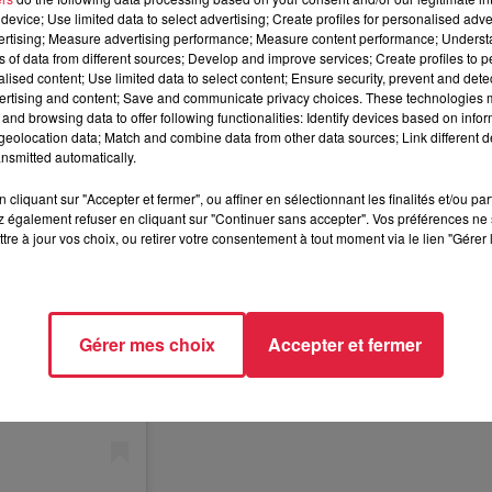
device; Use limited data to select advertising; Create profiles for personalised adver
vertising; Measure advertising performance; Measure content performance; Unders
ns of data from different sources; Develop and improve services; Create profiles to 
alised content; Use limited data to select content; Ensure security, prevent and detect
ertising and content; Save and communicate privacy choices. These technologies
and browsing data to offer following functionalities: Identify devices based on infor
eolocation data; Match and combine data from other data sources; Link different de
nsmitted automatically.
cliquant sur "Accepter et fermer", ou affiner en sélectionnant les finalités et/ou pa
 également refuser en cliquant sur "Continuer sans accepter". Vos préférences ne 
tre à jour vos choix, ou retirer votre consentement à tout moment via le lien "Gérer 
Gérer mes choix
Accepter et fermer