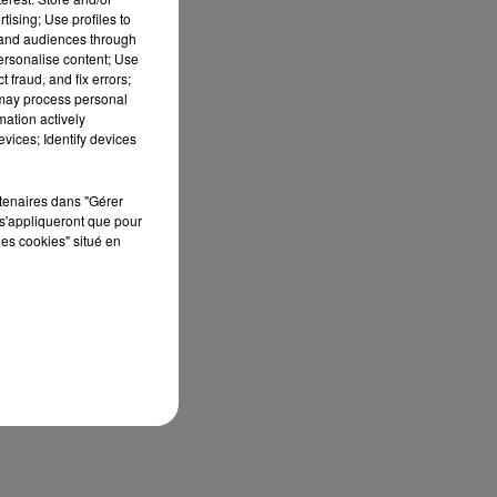
tising; Use profiles to
tand audiences through
personalise content; Use
 fraud, and fix errors;
 may process personal
mation actively
vices; Identify devices
rtenaires dans "Gérer
s'appliqueront que pour
les cookies" situé en