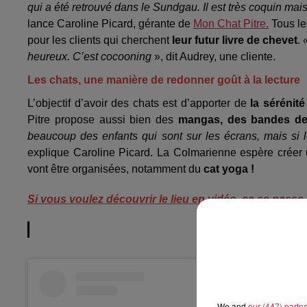
qui a été retrouvé dans le Sundgau. Il est très coquin mai
lance Caroline Picard, gérante de
Mon Chat Pitre.
Tous les
pour les clients qui cherchent
leur futur livre de chevet
.
heureux.
C’est cocooning
», dit Audrey, une cliente.
Les chats, une manière de redonner goût à la lecture
L’objectif d’avoir des chats est d’apporter de
la sérénité
Pitre propose aussi bien des
mangas, des bandes dess
beaucoup des enfants qui sont sur les écrans, mais si le
explique Caroline Picard. La Colmarienne espère crée
vont être organisées, notamment du
cat yoga !
Si vous voulez découvrir le lieu en vidéo, ça se passe i
We and
our (447) partn