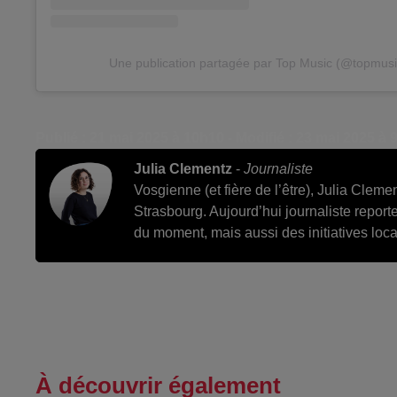
Une publication partagée par Top Music (@topmusi
Publié : 21 mai 2025 à 10h10 - Modifié : 23 mai 2025 à 
Julia Clementz
-
Journaliste
Vosgienne (et fière de l’être), Julia Cleme
Strasbourg. Aujourd’hui journaliste reporte
du moment, mais aussi des initiatives loc
À découvrir également