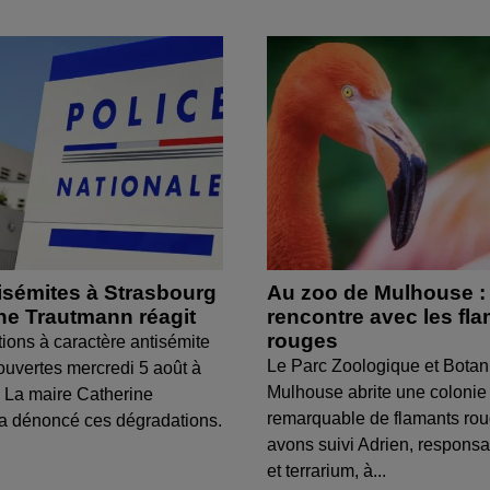
isémites à Strasbourg
Au zoo de Mulhouse :
ine Trautmann réagit
rencontre avec les fl
rouges
tions à caractère antisémite
Le Parc Zoologique et Botan
ouvertes mercredi 5 août à
Mulhouse abrite une colonie
 La maire Catherine
remarquable de flamants ro
a dénoncé ces dégradations.
avons suivi Adrien, respons
et terrarium, à...