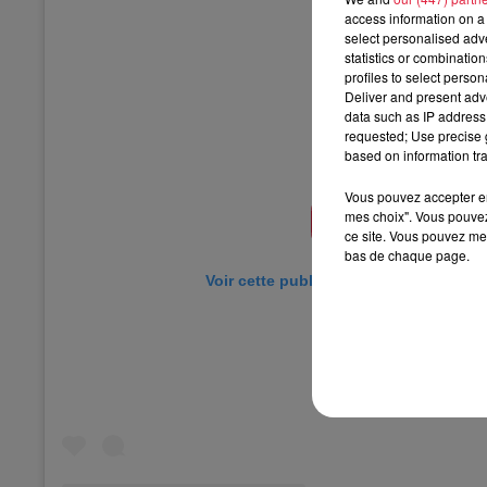
access information on a 
select personalised ad
statistics or combinatio
profiles to select person
Deliver and present adv
data such as IP address 
requested; Use precise g
based on information tra
Vous pouvez accepter en 
mes choix". Vous pouvez
ce site. Vous pouvez met
bas de chaque page.
Voir cette publication sur Instagram