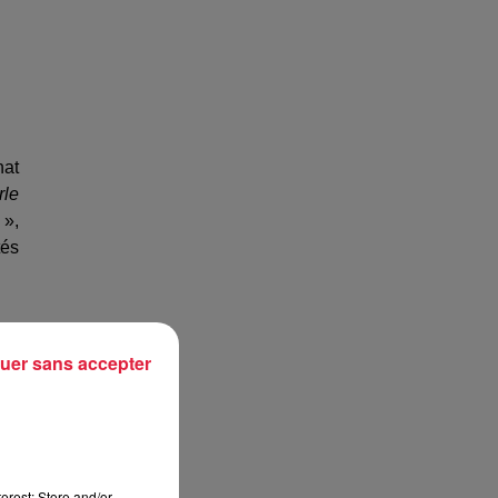
hat
rle
 »,
tés
uer sans accepter
erest: Store and/or