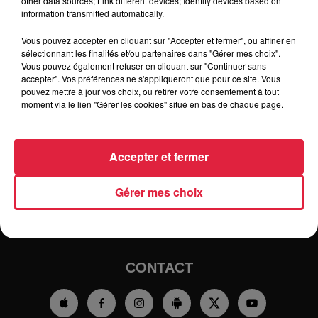
other data sources; Link different devices; Identify devices based on
information transmitted automatically.
Vous pouvez accepter en cliquant sur "Accepter et fermer", ou affiner en
sélectionnant les finalités et/ou partenaires dans "Gérer mes choix".
Vous pouvez également refuser en cliquant sur "Continuer sans
accepter". Vos préférences ne s'appliqueront que pour ce site. Vous
pouvez mettre à jour vos choix, ou retirer votre consentement à tout
moment via le lien "Gérer les cookies" situé en bas de chaque page.
RADIO
INFOS
Accepter et fermer
TRAQUEURS D'EMPLOI
CASTING
Gérer mes choix
JEUX
AGENDA
PODCASTS
HOROSCOPE
CLUBS PARTENAIRES
CONTACT