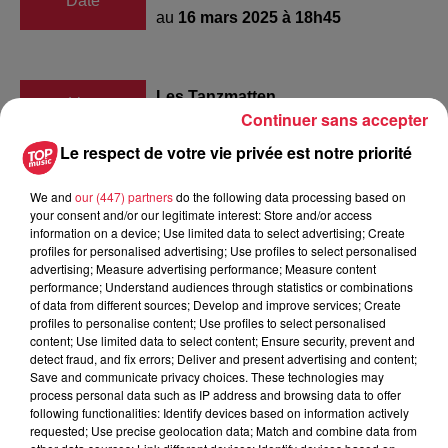
Date
au
16 mars 2025 à 18h45
Les Tanzmatten
Lieu
Continuer sans accepter
67600
Sélestat
Le respect de votre vie privée est notre priorité
https://www.tanzmatten.fr/saison-
We and
our (447) partners
do the following data processing based on
Organisateur
culturelle/programmation.html
your consent and/or our legitimate interest: Store and/or access
information on a device; Use limited data to select advertising; Create
profiles for personalised advertising; Use profiles to select personalised
advertising; Measure advertising performance; Measure content
performance; Understand audiences through statistics or combinations
Tarif
Payant
of data from different sources; Develop and improve services; Create
profiles to personalise content; Use profiles to select personalised
content; Use limited data to select content; Ensure security, prevent and
detect fraud, and fix errors; Deliver and present advertising and content;
Save and communicate privacy choices. These technologies may
Plus d'infos : La programmation des Tanzmatten
process personal data such as IP address and browsing data to offer
following functionalities: Identify devices based on information actively
requested; Use precise geolocation data; Match and combine data from