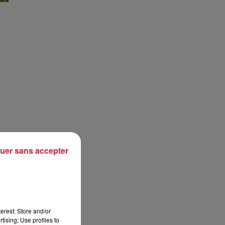
uer sans accepter
 en
​
s
erest: Store and/or
tising; Use profiles to
s