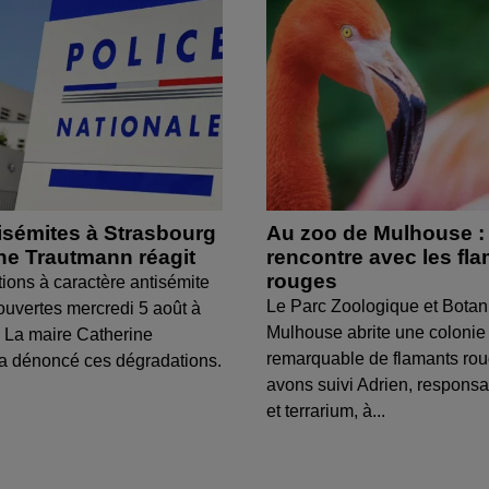
isémites à Strasbourg
Au zoo de Mulhouse :
ine Trautmann réagit
rencontre avec les fl
rouges
tions à caractère antisémite
Le Parc Zoologique et Botan
ouvertes mercredi 5 août à
Mulhouse abrite une colonie
 La maire Catherine
remarquable de flamants ro
a dénoncé ces dégradations.
avons suivi Adrien, respons
et terrarium, à...