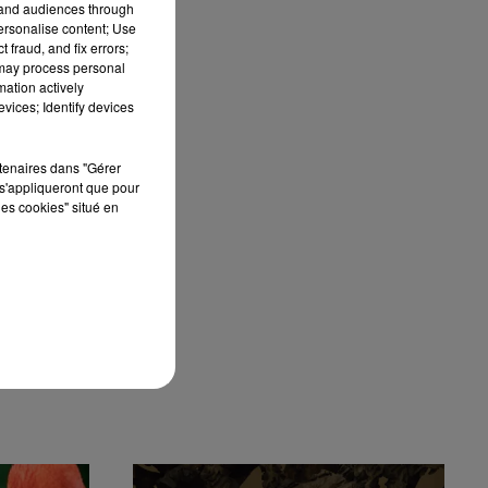
tand audiences through
e
personalise content; Use
s
 fraud, and fix errors;
 may process personal
mation actively
vices; Identify devices
rtenaires dans "Gérer
s'appliqueront que pour
les cookies" situé en