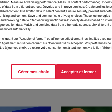
vertising; Measure advertising performance; Measure content performance; Unders
classement sont plus ou moins précis : ils se basent sur le nombr
ns of data from different sources; Develop and improve services; Create profiles to 
ons, le nombre de citations et enfin uniquement les
publication
alised content; Use limited data to select content; Ensure security, prevent and detect
ertising and content; Save and communicate privacy choices. These technologies
and browsing data to offer following functionalities: Identify devices based on infor
eolocation data; Match and combine data from other data sources; Link different de
nsmitted automatically.
cliquant sur "Accepter et fermer", ou affiner en sélectionnant les finalités et/ou pa
 également refuser en cliquant sur "Continuer sans accepter". Vos préférences ne 
à 7h14
tre à jour vos choix, ou retirer votre consentement à tout moment via le lien "Gérer 
Gérer mes choix
Accepter et fermer