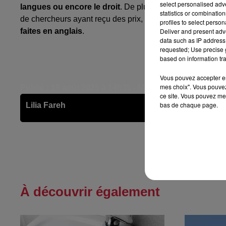
select personalised ad
langues ou encore le droit
. De plus, les critères de ce 
statistics or combinatio
de chercheurs ayant reçu des prix, le nombre de publicati
profiles to select person
Deliver and present adv
faites en anglais
.
data such as IP address 
requested; Use precise g
based on information tra
Vous pouvez accepter en 
mes choix". Vous pouvez
Publié : 19 août 2025 à 14h35 - Modifié : 25 août 2025 
ce site. Vous pouvez met
bas de chaque page.
Lilia Fareh
À découvrir également