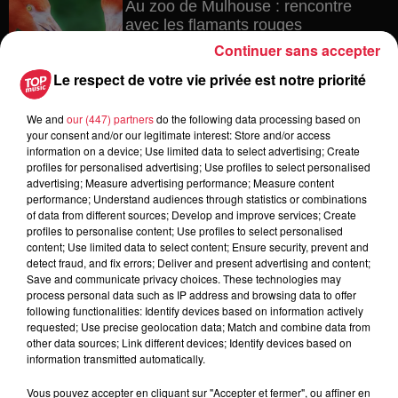
Au zoo de Mulhouse : rencontre
avec les flamants rouges
Continuer sans accepter
Le respect de votre vie privée est notre priorité
6 août 2026
We and
our (447) partners
do the following data processing based on
Les dernières infos sur la venue du
your consent and/or our legitimate interest: Store and/or access
pape à Metz en septembre
information on a device; Use limited data to select advertising; Create
profiles for personalised advertising; Use profiles to select personalised
advertising; Measure advertising performance; Measure content
performance; Understand audiences through statistics or combinations
of data from different sources; Develop and improve services; Create
5 août 2026
profiles to personalise content; Use profiles to select personalised
Europa-Park : des précisons sur
content; Use limited data to select content; Ensure security, prevent and
l’après Euro-Mir
detect fraud, and fix errors; Deliver and present advertising and content;
Save and communicate privacy choices. These technologies may
process personal data such as IP address and browsing data to offer
following functionalities: Identify devices based on information actively
requested; Use precise geolocation data; Match and combine data from
other data sources; Link different devices; Identify devices based on
information transmitted automatically.
Vous pouvez accepter en cliquant sur "Accepter et fermer", ou affiner en