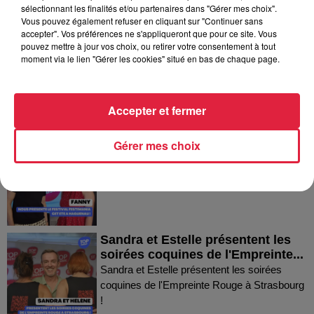
Dans la même série
sélectionnant les finalités et/ou partenaires dans "Gérer mes choix".
Vous pouvez également refuser en cliquant sur "Continuer sans
accepter". Vos préférences ne s'appliqueront que pour ce site. Vous
Thierry du Domaine Wunsch et
pouvez mettre à jour vos choix, ou retirer votre consentement à tout
moment via le lien "Gérer les cookies" situé en bas de chaque page.
Mann à Wettolsheim !
Thierry du Domaine Wunsch et Mann à
Wettolsheim !
Accepter et fermer
Fanny nous présente le festival
Gérer mes choix
Festimania !
Fanny nous présente le festival Festimania !
Sandra et Estelle présentent les
soirées coquines de l'Empreinte...
Sandra et Estelle présentent les soirées
coquines de l'Empreinte Rouge à Strasbourg
!