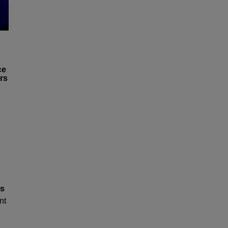
ce
rs
es
nt