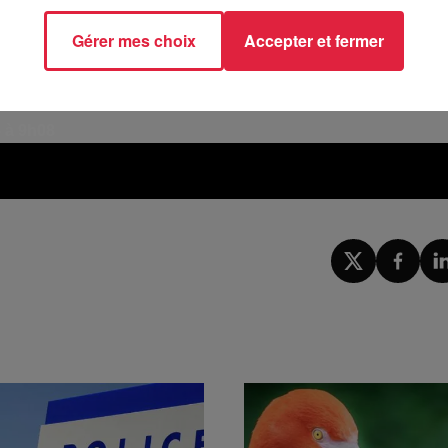
 dernière entrée à 16h30. Ouvert uniquement les lundis feriés et pendant les
Gérer mes choix
Accepter et fermer
voli – avenue
Herrenschmidt
, Parc des Expositions, Strasbourg. Trams B et E
5 à 9h08