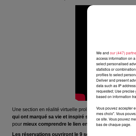
We and
our (447) partn
access information on a 
select personalised ad
statistics or combinatio
profiles to select person
Deliver and present adv
data such as IP address 
requested; Use precise g
based on information tra
Vous pouvez accepter en 
Une section en réalité virtuelle prolonge l’expérience en
mes choix". Vous pouvez
qui ont marqué sa vie et inspiré ses œuvres.
Arles, Sai
ce site. Vous pouvez met
pour
mieux comprendre le lien entre sa vie intérieure e
bas de chaque page.
Les réservations ouvriront le 9 septembre, mais les pl