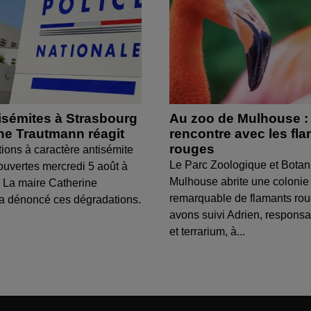
isémites à Strasbourg
Au zoo de Mulhouse :
ine Trautmann réagit
rencontre avec les fl
rouges
tions à caractère antisémite
Le Parc Zoologique et Botan
ouvertes mercredi 5 août à
Mulhouse abrite une colonie
 La maire Catherine
remarquable de flamants ro
a dénoncé ces dégradations.
avons suivi Adrien, respons
et terrarium, à...