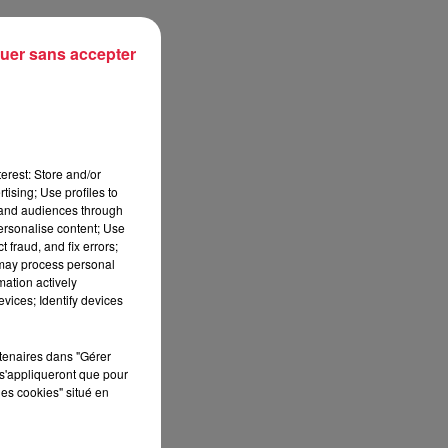
uer sans accepter
erest: Store and/or
tising; Use profiles to
tand audiences through
personalise content; Use
 fraud, and fix errors;
 may process personal
mation actively
vices; Identify devices
rtenaires dans "Gérer
s'appliqueront que pour
les cookies" situé en