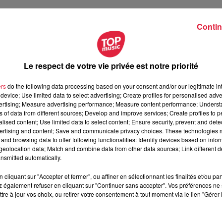
Contin
Le respect de votre vie privée est notre priorité
ers
do the following data processing based on your consent and/or our legitimate int
device; Use limited data to select advertising; Create profiles for personalised adver
vertising; Measure advertising performance; Measure content performance; Unders
ns of data from different sources; Develop and improve services; Create profiles to 
alised content; Use limited data to select content; Ensure security, prevent and detect
ertising and content; Save and communicate privacy choices. These technologies
and browsing data to offer following functionalities: Identify devices based on infor
eolocation data; Match and combine data from other data sources; Link different de
nsmitted automatically.
cliquant sur "Accepter et fermer", ou affiner en sélectionnant les finalités et/ou pa
 permettant de
suivre le parcours de l’artiste à travers les lieux
 également refuser en cliquant sur "Continuer sans accepter". Vos préférences ne 
nt-Rémy, Auvers-sur-Oise :
autant d’étapes reconstituées en 3D
tre à jour vos choix, ou retirer votre consentement à tout moment via le lien "Gérer 
t sa production artistique.
us impatients peuvent déjà s’inscrire sur
la liste d'attente.