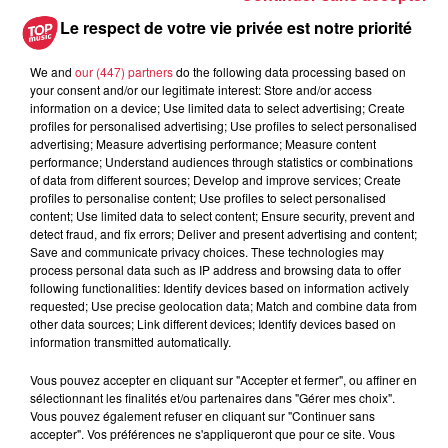
Les dernières infos sur la venue du
Le respect de votre vie privée est notre priorité
pape à Metz en septembre
We and
our (447) partners
do the following data processing based on
your consent and/or our legitimate interest: Store and/or access
information on a device; Use limited data to select advertising; Create
profiles for personalised advertising; Use profiles to select personalised
5 août 2026
advertising; Measure advertising performance; Measure content
Europa-Park : des précisons sur
performance; Understand audiences through statistics or combinations
l’après Euro-Mir
of data from different sources; Develop and improve services; Create
profiles to personalise content; Use profiles to select personalised
content; Use limited data to select content; Ensure security, prevent and
detect fraud, and fix errors; Deliver and present advertising and content;
Save and communicate privacy choices. These technologies may
process personal data such as IP address and browsing data to offer
following functionalities: Identify devices based on information actively
requested; Use precise geolocation data; Match and combine data from
other data sources; Link different devices; Identify devices based on
Dans la même série
information transmitted automatically.
Vous pouvez accepter en cliquant sur "Accepter et fermer", ou affiner en
Top Music a Rulantica
sélectionnant les finalités et/ou partenaires dans "Gérer mes choix".
Top Music a Rulantica
Vous pouvez également refuser en cliquant sur "Continuer sans
accepter". Vos préférences ne s'appliqueront que pour ce site. Vous