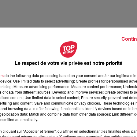
Contin
Le respect de votre vie privée est notre priorité
illet 2026
ers
do the following data processing based on your consent and/or our legitimate int
t 2026
device; Use limited data to select advertising; Create profiles for personalised adver
vertising; Measure advertising performance; Measure content performance; Unders
ns of data from different sources; Develop and improve services; Create profiles to 
alised content; Use limited data to select content; Ensure security, prevent and detect
ertising and content; Save and communicate privacy choices. These technologies
and browsing data to offer following functionalities: Identify devices based on infor
eolocation data; Match and combine data from other data sources; Link different de
nsmitted automatically.
cliquant sur "Accepter et fermer", ou affiner en sélectionnant les finalités et/ou pa
 également refuser en cliquant sur "Continuer sans accepter". Vos préférences ne 