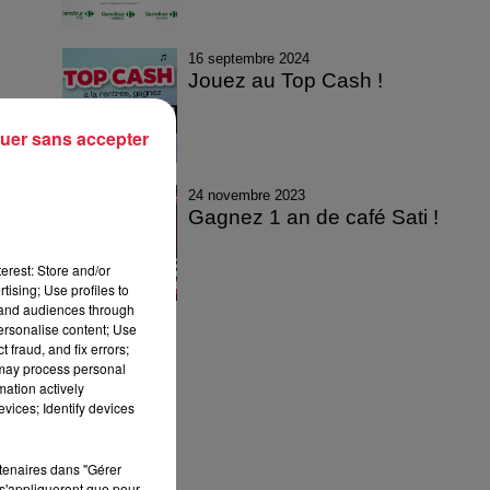
16 septembre 2024
Jouez au Top Cash !
uer sans accepter
24 novembre 2023
Gagnez 1 an de café Sati !
erest: Store and/or
tising; Use profiles to
tand audiences through
personalise content; Use
 fraud, and fix errors;
 may process personal
mation actively
vices; Identify devices
rtenaires dans "Gérer
s'appliqueront que pour