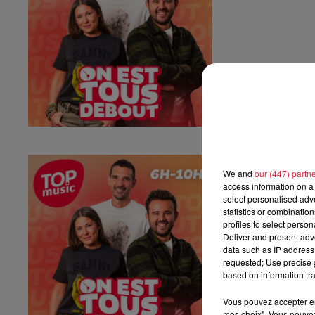
Vendredi 03 ju
We and
our (447) partn
Vendredi 03 juille
access information on a 
select personalised ad
statistics or combinatio
profiles to select person
Deliver and present adv
data such as IP address 
requested; Use precise g
based on information tra
Vous pouvez accepter en 
mes choix". Vous pouvez