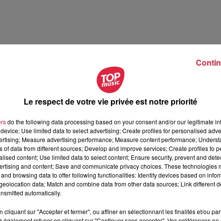
Contin
Le respect de votre vie privée est notre priorité
illet 2026
ers
do the following data processing based on your consent and/or our legitimate int
t 2026
device; Use limited data to select advertising; Create profiles for personalised adver
vertising; Measure advertising performance; Measure content performance; Unders
ns of data from different sources; Develop and improve services; Create profiles to 
alised content; Use limited data to select content; Ensure security, prevent and detect
ertising and content; Save and communicate privacy choices. These technologies
and browsing data to offer following functionalities: Identify devices based on infor
eolocation data; Match and combine data from other data sources; Link different de
nsmitted automatically.
cliquant sur "Accepter et fermer", ou affiner en sélectionnant les finalités et/ou pa
 également refuser en cliquant sur "Continuer sans accepter". Vos préférences ne 