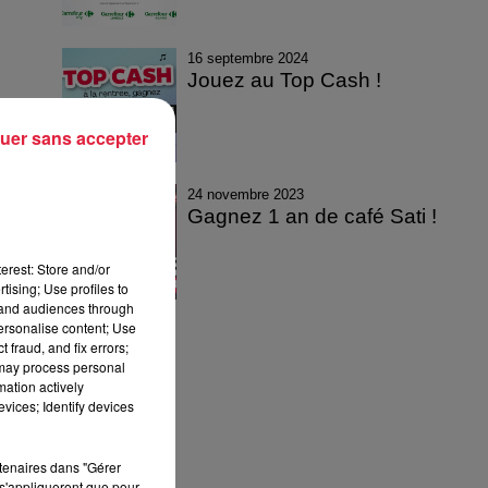
16 septembre 2024
Jouez au Top Cash !
uer sans accepter
24 novembre 2023
Gagnez 1 an de café Sati !
erest: Store and/or
tising; Use profiles to
tand audiences through
personalise content; Use
 fraud, and fix errors;
 may process personal
mation actively
vices; Identify devices
rtenaires dans "Gérer
s'appliqueront que pour