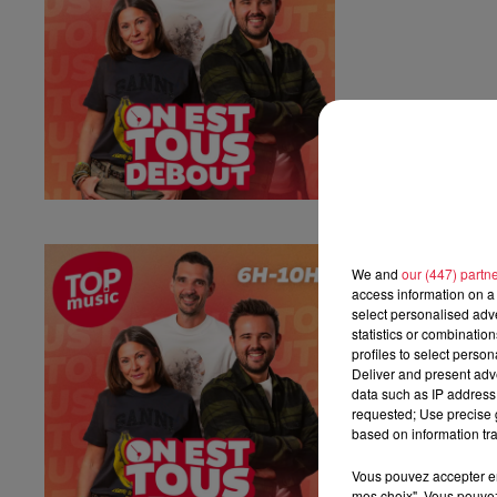
Vendredi 03 ju
We and
our (447) partn
Vendredi 03 juille
access information on a 
select personalised ad
statistics or combinatio
profiles to select person
Deliver and present adv
data such as IP address 
requested; Use precise g
based on information tra
Vous pouvez accepter en 
mes choix". Vous pouvez