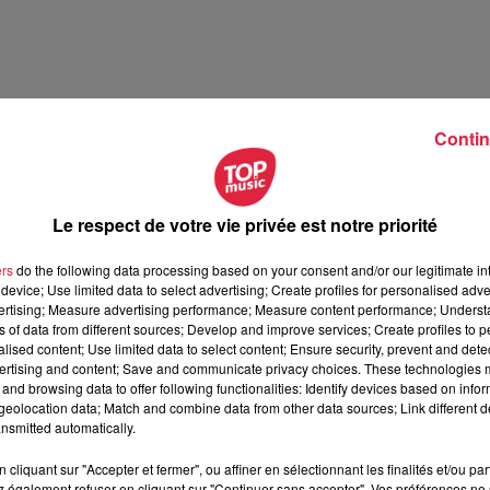
Contin
Le respect de votre vie privée est notre priorité
illet 2026
ers
do the following data processing based on your consent and/or our legitimate int
t 2026
device; Use limited data to select advertising; Create profiles for personalised adver
vertising; Measure advertising performance; Measure content performance; Unders
ns of data from different sources; Develop and improve services; Create profiles to 
alised content; Use limited data to select content; Ensure security, prevent and detect
ertising and content; Save and communicate privacy choices. These technologies
and browsing data to offer following functionalities: Identify devices based on infor
eolocation data; Match and combine data from other data sources; Link different de
nsmitted automatically.
cliquant sur "Accepter et fermer", ou affiner en sélectionnant les finalités et/ou pa
 également refuser en cliquant sur "Continuer sans accepter". Vos préférences ne 