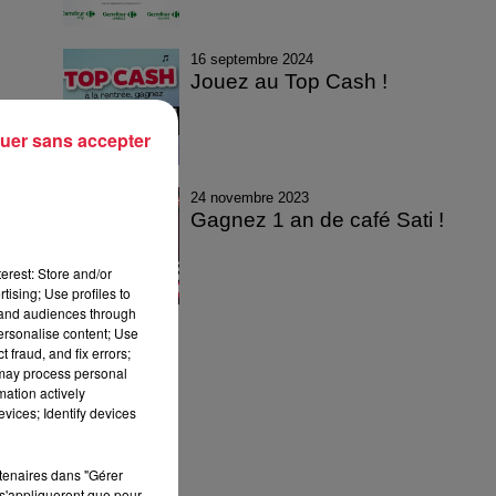
16 septembre 2024
Jouez au Top Cash !
uer sans accepter
24 novembre 2023
Gagnez 1 an de café Sati !
erest: Store and/or
tising; Use profiles to
tand audiences through
personalise content; Use
 fraud, and fix errors;
 may process personal
mation actively
vices; Identify devices
rtenaires dans "Gérer
s'appliqueront que pour