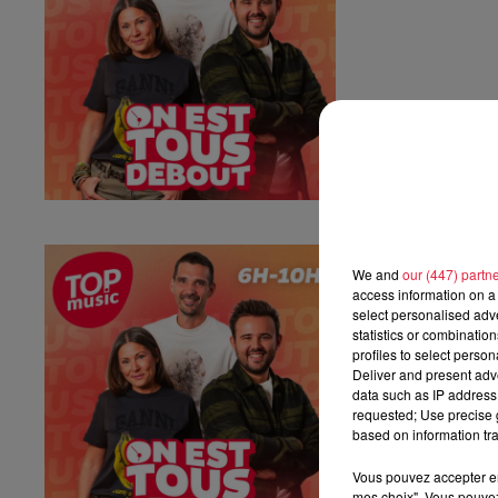
Vendredi 03 ju
We and
our (447) partn
Vendredi 03 juille
access information on a 
select personalised ad
statistics or combinatio
profiles to select person
Deliver and present adv
data such as IP address 
requested; Use precise g
based on information tra
Vous pouvez accepter en 
mes choix". Vous pouvez