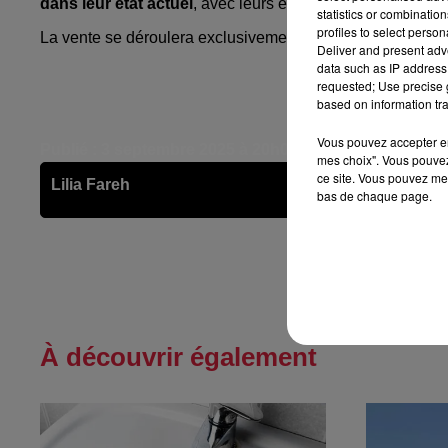
dans leur état actuel
, avec leurs éventuelles
imperfecti
statistics or combinatio
profiles to select person
La vente se déroulera exclusivement en ligne, en direct s
Deliver and present adv
data such as IP address 
requested; Use precise g
based on information tra
Vous pouvez accepter en 
Publié : 3 septembre 2025 à 20h08 - Modifié : 4 septe
mes choix". Vous pouvez
ce site. Vous pouvez met
Lilia Fareh
bas de chaque page.
À découvrir également