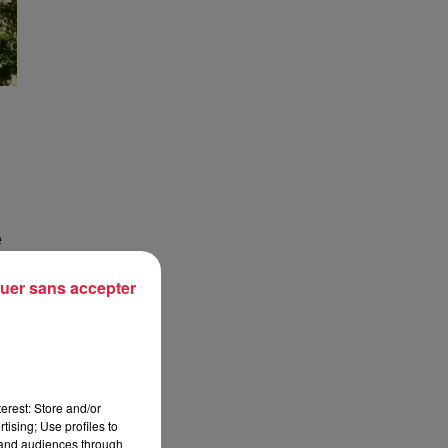
e
uer sans accepter
e
er,
erest: Store and/or
tising; Use profiles to
és
tand audiences through