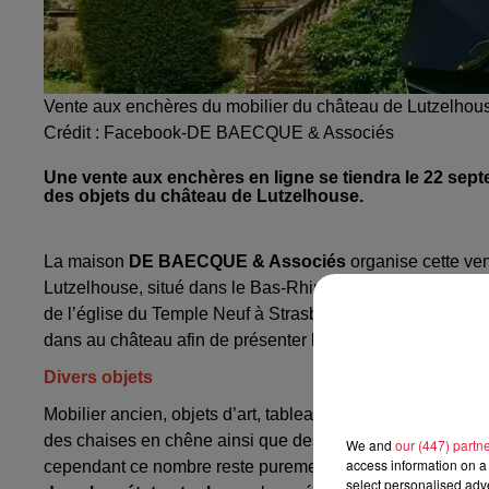
Vente aux enchères du mobilier du château de Lutzelhou
Crédit :
Facebook-DE BAECQUE & Associés
Une vente aux enchères en ligne se tiendra le 22 sept
La maison
DE BAECQUE & Associés
organise cette ven
Lutzelhouse, situé dans le Bas-Rhin et construit à la fin d
de l’église du Temple Neuf à Strasbourg. Avant les enchè
dans
au château afin de présenter les biens aux futurs a
Divers objets
Mobilier ancien, objets d’art, tableaux et dessins seront 
des chaises en chêne ainsi que des tableaux du XIXᵉ siècl
We and
our (447) partn
access information on a 
c
ependant ce nombre reste purement indicatif. Selon les c
select personalised ad