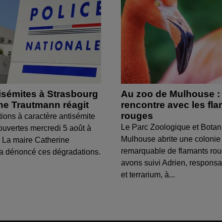
isémites à Strasbourg
Au zoo de Mulhouse :
ine Trautmann réagit
rencontre avec les fl
rouges
tions à caractère antisémite
Le Parc Zoologique et Botan
ouvertes mercredi 5 août à
Mulhouse abrite une colonie
 La maire Catherine
remarquable de flamants ro
a dénoncé ces dégradations.
avons suivi Adrien, respons
et terrarium, à...