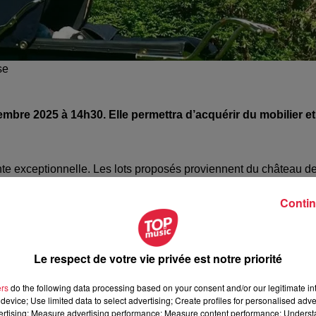
se
embre 2025 à 14h30. Elle permettra d’acquérir du mobilier et
te exceptionnelle. Les lots proposés proviennent du château d
u XIXᵉ siècle par
Charles Émile Salomon
, également architecte
Contin
res, une
exposition publique
se tiendra les
19 et 20 septembr
cquéreurs.
Le respect de votre vie privée est notre priorité
proposés. Parmi les biens annoncés figurent des armoires en noy
e. Les estimations se situent entre
1 000 et 5 000 euros
,
ers
do the following data processing based on your consent and/or our legitimate int
device; Use limited data to select advertising; Create profiles for personalised adver
onditions fixées par la maison de ventes, les objets seront céd
vertising; Measure advertising performance; Measure content performance; Unders