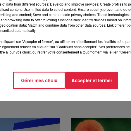
ons ou défauts.
ns of data from different sources; Develop and improve services; Create profiles to 
alised content; Use limited data to select content; Ensure security, prevent and detect
ur
Interenchères
et
Drouot Live
.
ertising and content; Save and communicate privacy choices. These technologies
and browsing data to offer following functionalities: Identify devices based on infor
eolocation data; Match and combine data from other data sources; Link different de
nsmitted automatically.
cliquant sur "Accepter et fermer", ou affiner en sélectionnant les finalités et/ou pa
mbre 2025 à 10h50
 également refuser en cliquant sur "Continuer sans accepter". Vos préférences ne 
tre à jour vos choix, ou retirer votre consentement à tout moment via le lien "Gérer 
Gérer mes choix
Accepter et fermer