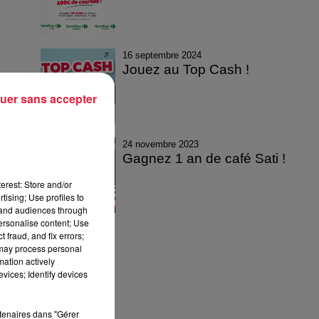
16 septembre 2024
Jouez au Top Cash !
uer sans accepter
24 novembre 2023
Gagnez 1 an de café Sati !
erest: Store and/or
tising; Use profiles to
tand audiences through
personalise content; Use
 fraud, and fix errors;
 may process personal
mation actively
vices; Identify devices
rtenaires dans "Gérer