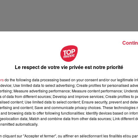
Contin
Le respect de votre vie privée est notre priorité
ésente le festival Festimania !
ers
do the following data processing based on your consent and/or our legitimate int
device; Use limited data to select advertising; Create profiles for personalised adver
te le festival Festimania !
vertising; Measure advertising performance; Measure content performance; Unders
ns of data from different sources; Develop and improve services; Create profiles to 
alised content; Use limited data to select content; Ensure security, prevent and detect
ertising and content; Save and communicate privacy choices. These technologies
and browsing data to offer following functionalities: Identify devices based on infor
eolocation data; Match and combine data from other data sources; Link different de
nsmitted automatically.
cliquant sur "Accepter et fermer", ou affiner en sélectionnant les finalités et/ou pa