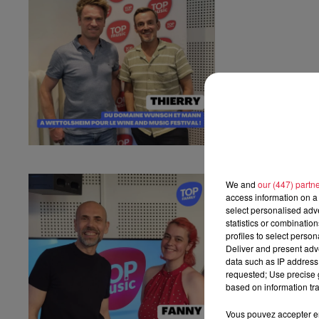
Fanny nous pr
We and
our (447) partn
access information on a 
Fanny nous présen
select personalised ad
statistics or combinatio
profiles to select person
Deliver and present adv
data such as IP address 
requested; Use precise g
based on information tra
Vous pouvez accepter en 