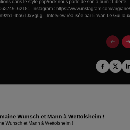
itions dans le style pop/rock nous parle de son album : Liberté
063749162181 Instagram : https://www.instagram.com/virgiane
9zb1Hba6TJxVgLg Interview réalisée par Erwan Le Guilloux
omaine Wunsch et Mann à Wettolsheim !
ne Wunsch et Mann à Wettolsheim !