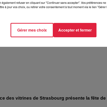
 également refuser en cliquant sur "Continuer sans accepter". Vos préférences ne 
tre à jour vos choix, ou retirer votre consentement à tout moment via le lien "Gérer 
elle présentent les soirées coquines de
Gérer mes choix
Accepter et fermer
 présentent les soirées coquines de l'Empreinte Rouge à
ice des vitrines de Strasbourg présente la fête de