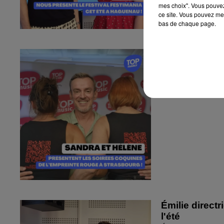
mes choix". Vous pouvez
ce site. Vous pouvez met
bas de chaque page.
Sandra et Est
l'Empreinte...
Sandra et Estelle
Strasbourg !
Émilie directr
l'été