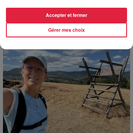
Accepter et fermer
À découvrir également
Gérer mes choix