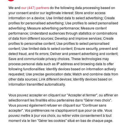
We and
our (447) partners
do the following data processing based on
A lire aussi
your consent and/or our legitimate interest: Store and/or access
information on a device; Use limited data to select advertising; Create
profiles for personalised advertising; Use profiles to select personalised
6h38
advertising; Measure advertising performance; Measure content
Les sentiers poussettes de la Vallée
performance; Understand audiences through statistics or combinations
de Villé
of data from different sources; Develop and improve services; Create
profiles to personalise content; Use profiles to select personalised
content; Use limited data to select content; Ensure security, prevent and
detect fraud, and fix errors; Deliver and present advertising and content;
Save and communicate privacy choices. These technologies may
6 août 2026
process personal data such as IP address and browsing data to offer
À Hoerdt, de l’eau brune sort des
following functionalities: Identify devices based on information actively
robinets
requested; Use precise geolocation data; Match and combine data from
other data sources; Link different devices; Identify devices based on
information transmitted automatically.
Vous pouvez accepter en cliquant sur "Accepter et fermer", ou affiner en
sélectionnant les finalités et/ou partenaires dans "Gérer mes choix".
6 août 2026
Vous pouvez également refuser en cliquant sur "Continuer sans
Tags antisémites à Strasbourg :
accepter". Vos préférences ne s'appliqueront que pour ce site. Vous
Catherine Trautmann réagit
pouvez mettre à jour vos choix, ou retirer votre consentement à tout
moment via le lien "Gérer les cookies" situé en bas de chaque page.