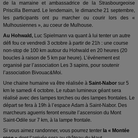
de la marraine et ambassadrice de la Strasbourgeoise
Priscilla Bernard. Le lendemain, le dimanche 21 septembre,
les participants ont pu marcher ou courir lors des «
Mulhousiennes », au coeur de Mulhouse.
Au Hohwald,
Luc Spielmann va quant à lui tenter un autre
défi fou ce vendredi 3 octobre à partir de 21h : une course
non-stop de 100 km autour du Hohwald en 20 heures (20
boucles à raison de 5 km par heure). L’événement est
organisé par l’association Les 3 sapins, pour soutenir
l’association Bivouac&Moi.
Une chaine humaine va être réalisée à
Saint-Nabor
sur 5
km le samedi 4 octobre. Le ruban lumineux géant sera
réalisé avec des lampes torches ou des lampes frontales. Le
départ se fera à 19h à l’espace Adam à Saint-Nabor. Des
marcheurs aguerris feront ensuite l’ascension du Mont
Saint-Odile sur 7 km, à la lampe frontale.
Si vous aimez randonner, vous pourrez tenter
la « Montée
rose »
dont l’arrivée sera au château du Haut-