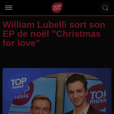
William Lubelli sort son
EP de noël "Christmas
for love"