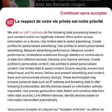
avec les flamants rouges
Continuer sans accepter
Le respect de votre vie privée est notre priorité
6 août 2026
We and
our (447) partners
do the following data processing based on
Les dernières infos sur la venue du
your consent and/or our legitimate interest: Store and/or access
pape à Metz en septembre
information on a device; Use limited data to select advertising; Create
profiles for personalised advertising; Use profiles to select personalised
advertising; Measure advertising performance; Measure content
performance; Understand audiences through statistics or combinations
of data from different sources; Develop and improve services; Create
5 août 2026
profiles to personalise content; Use profiles to select personalised
Europa-Park : des précisons sur
content; Use limited data to select content; Ensure security, prevent and
l’après Euro-Mir
detect fraud, and fix errors; Deliver and present advertising and content;
Save and communicate privacy choices. These technologies may
process personal data such as IP address and browsing data to offer
following functionalities: Identify devices based on information actively
requested; Use precise geolocation data; Match and combine data from
other data sources; Link different devices; Identify devices based on
information transmitted automatically.
Vous pouvez accepter en cliquant sur "Accepter et fermer", ou affiner en
Dans la même série