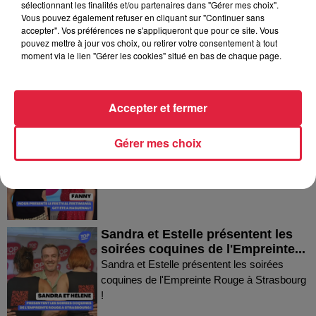
sélectionnant les finalités et/ou partenaires dans "Gérer mes choix".
Vous pouvez également refuser en cliquant sur "Continuer sans
accepter". Vos préférences ne s'appliqueront que pour ce site. Vous
Thierry du Domaine Wunsch et
pouvez mettre à jour vos choix, ou retirer votre consentement à tout
Mann à Wettolsheim !
moment via le lien "Gérer les cookies" situé en bas de chaque page.
Thierry du Domaine Wunsch et Mann à
Wettolsheim !
Accepter et fermer
Fanny nous présente le festival
Gérer mes choix
Festimania !
Fanny nous présente le festival Festimania !
Sandra et Estelle présentent les
soirées coquines de l'Empreinte...
Sandra et Estelle présentent les soirées
coquines de l'Empreinte Rouge à Strasbourg
!