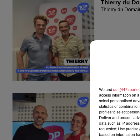
Thierry du D
Thierry du Domai
We and
our (447) partn
access information on a 
Fanny nous pr
select personalised ad
Fanny nous présen
statistics or combinatio
profiles to select person
Deliver and present adv
data such as IP address 
requested; Use precise g
based on information tra