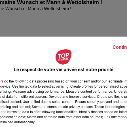
omaine Wunsch et Mann à Wettolsheim !
ne Wunsch et Mann à Wettolsheim !
Contin
Le respect de votre vie privée est notre priorité
ers
do the following data processing based on your consent and/or our legitimate int
device; Use limited data to select advertising; Create profiles for personalised adver
ésente le festival Festimania !
vertising; Measure advertising performance; Measure content performance; Unders
te le festival Festimania !
ns of data from different sources; Develop and improve services; Create profiles to 
alised content; Use limited data to select content; Ensure security, prevent and detect
ertising and content; Save and communicate privacy choices. These technologies
and browsing data to offer following functionalities: Identify devices based on infor
eolocation data; Match and combine data from other data sources; Link different de
nsmitted automatically.