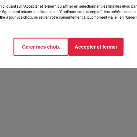
cliquant sur "Accepter et fermer", ou affiner en sélectionnant les finalités et/ou pa
 également refuser en cliquant sur "Continuer sans accepter". Vos préférences ne 
tre à jour vos choix, ou retirer votre consentement à tout moment via le lien "Gérer 
Gérer mes choix
Accepter et fermer
elle présentent les soirées coquines de
 présentent les soirées coquines de l'Empreinte Rouge à