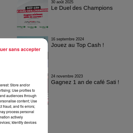
30 août 2025
Le Duel des Champions
16 septembre 2024
Jouez au Top Cash !
uer sans accepter
24 novembre 2023
Gagnez 1 an de café Sati !
erest: Store and/or
tising; Use profiles to
tand audiences through
personalise content; Use
 fraud, and fix errors;
 may process personal
mation actively
vices; Identify devices