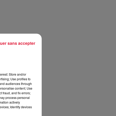
n
e
uer sans accepter
us
erest: Store and/or
tising; Use profiles to
tand audiences through
personalise content; Use
 fraud, and fix errors;
de
 may process personal
mation actively
vices; Identify devices