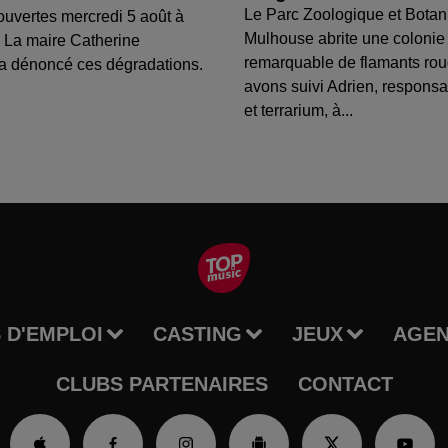
Le Parc Zoologique et Botan
ouvertes mercredi 5 août à
Mulhouse abrite une colonie
 La maire Catherine
remarquable de flamants ro
a dénoncé ces dégradations.
avons suivi Adrien, respons
et terrarium, à...
 D'EMPLOI
CASTING
JEUX
AGE
CLUBS PARTENAIRES
CONTACT