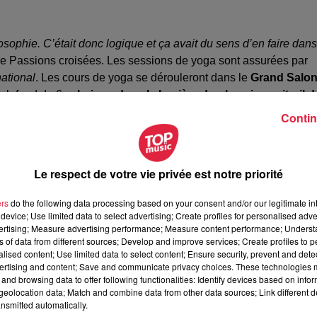
osophie. C’était donc logique et ça avait du sens d’en faire dans
ture Passions croisées. Les sessions de yoga sont assurées par
national
. Les cours de yoga se dérouleront dans le
Grand Salo
 plafond de 6 m
baigne dans la lumière du plus vieux vitrail d
èm
lle surplombe l’édifice du XV
e siècle. Les séances peuvent
Contin
er 12 €. «
C’est très rare de faire du yoga dans un endroit de pl
roisées
Le respect de votre vie privée est notre priorité
ers
do the following data processing based on your consent and/or our legitimate int
device; Use limited data to select advertising; Create profiles for personalised adver
t
riche et varié
.
«
On aime croiser les arts et décloisonner les
vertising; Measure advertising performance; Measure content performance; Unders
téresser des publics différents
», explique Cyril Pallaud.
ns of data from different sources; Develop and improve services; Create profiles to 
alised content; Use limited data to select content; Ensure security, prevent and detect
péras
. Ils sont animés par
Guillem Aubry
, ancien chef de chant 
ertising and content; Save and communicate privacy choices. These technologies
es de renom seront étudiées. Un moment pédagogique qui allie
and browsing data to offer following functionalities: Identify devices based on infor
eolocation data; Match and combine data from other data sources; Link different de
e
le 13 septembre à 11 h
.
nsmitted automatically.
nte le
26 septembre
à l’église Saint-Guillaume ainsi que la