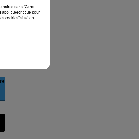
nt
rtenaires dans "Gérer
s'appliqueront que pour
les cookies" situé en
es,
ec
re