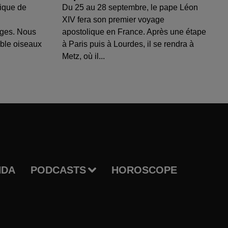
ique de
Du 25 au 28 septembre, le pape Léon
XIV fera son premier voyage
uges. Nous
apostolique en France. Après une étape
able oiseaux
à Paris puis à Lourdes, il se rendra à
Metz, où il...
NDA
PODCASTS
HOROSCOPE