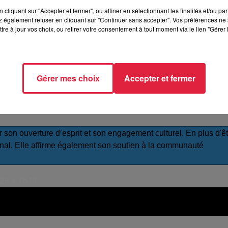
hangeront sur les
femmes compositrices
. Elles seront égaleme
cliquant sur "Accepter et fermer", ou affiner en sélectionnant les finalités et/ou pa
tique de Passions Croisées).
 également refuser en cliquant sur "Continuer sans accepter". Vos préférences ne 
tre à jour vos choix, ou retirer votre consentement à tout moment via le lien "Gérer 
s à un
drag show singulier
. Il s'agit d'un spectacle où des artist
ersonnages exagérés et stylisés, et jouent souvent avec les
 vibrer l’église de sa
voix de ténor lyrique
. L’artiste y mêle av
ra également avec le public avec des quiz.
Gérer mes choix
Accepter et fermer
Passions Croisées
son ouverture d’esprit et son engagement culturel. En plus d'êt
ational. Elle affirme également son soutien à la communauté
025 à 7h49