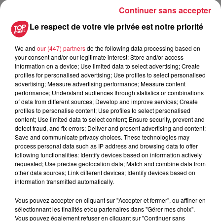
Continuer sans accepter
Le respect de votre vie privée est notre priorité
FÊTE DE LA MUSIQUE 2024 / 𝗚-𝗠𝗢𝗪 - 𝗗𝗘𝗔𝗗𝗟𝗬
𝗦𝗛𝗔𝗞𝗘𝗦 / 𝗔𝗟𝗜𝗪𝗨 - 𝗧𝗛𝗘 𝗕𝗢𝗪𝗦𝗧𝗥𝗜𝗡𝗚𝗦 -
We and
our (447) partners
do the following data processing based on
your consent and/or our legitimate interest: Store and/or access
𝗠𝗜𝗧𝗛𝗥𝗔𝗡𝗗𝗜𝗥 - 𝗣𝗢̂𝗟𝗘 𝗡𝗢𝗥𝗗
information on a device; Use limited data to select advertising; Create
profiles for personalised advertising; Use profiles to select personalised
Plongez dans un océan musical pour une fête de la musique
advertising; Measure advertising performance; Measure content
tentaculaire !
performance; Understand audiences through statistics or combinations
6 groupes du Grand Est ont été sélectionnés pour leur
of data from different sources; Develop and improve services; Create
profiles to personalise content; Use profiles to select personalised
énergie, leur folie et leur talent, sur plus de 50 candidatures.
content; Use limited data to select content; Ensure security, prevent and
Que vous soyez un poulpe dansant ou un calamar chantant,
detect fraud, and fix errors; Deliver and present advertising and content;
ils sont prêts à vous faire vibrer !
Save and communicate privacy choices. These technologies may
process personal data such as IP address and browsing data to offer
Zone51 vous propose de célébrer la musique ensemble,
following functionalities: Identify devices based on information actively
place du Dr Kubler à Sélestat le 21 juin dès 18h.
requested; Use precise geolocation data; Match and combine data from
other data sources; Link different devices; Identify devices based on
𝗚-𝗠𝗢𝗪 (𝗥𝗼𝗰𝗸 𝗙𝗿𝗮𝗻𝗰̧𝗮𝗶𝘀)
information transmitted automatically.
𝗗𝗘𝗔𝗗𝗟𝗬 𝗦𝗛𝗔𝗞𝗘𝗦 (𝗥𝗼𝗰𝗸)
Vous pouvez accepter en cliquant sur "Accepter et fermer", ou affiner en
𝗔𝗟𝗜𝗪𝗨 (𝗔𝗳𝗿𝗼-𝗙𝘂𝘀𝗶𝗼𝗻)
sélectionnant les finalités et/ou partenaires dans "Gérer mes choix".
𝗧𝗛𝗘 𝗕𝗢𝗪𝗦𝗧𝗥𝗜𝗡𝗚𝗦 (𝗙𝗼𝗹𝗸)
Vous pouvez également refuser en cliquant sur "Continuer sans