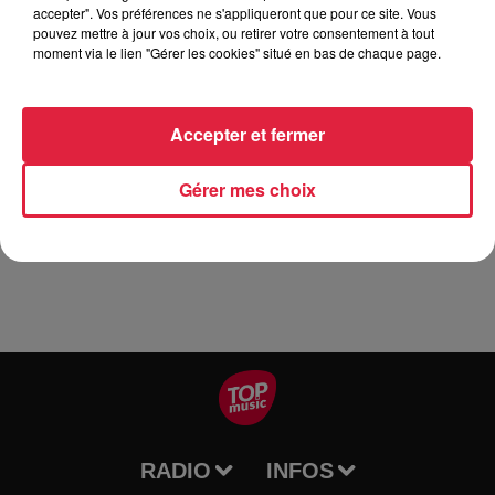
accepter". Vos préférences ne s'appliqueront que pour ce site. Vous
𝗠𝗜𝗧𝗛𝗥𝗔𝗡𝗗𝗜𝗥 (𝗦𝘁𝗼𝗻𝗲𝗿)
pouvez mettre à jour vos choix, ou retirer votre consentement à tout
𝗣𝗢̂𝗟𝗘 𝗡𝗢𝗥𝗗 (𝗣𝗼𝘀𝘁 𝗿𝗼𝗰𝗸)
moment via le lien "Gérer les cookies" situé en bas de chaque page.
Informations pratiques :
Accepter et fermer
Place du Dr Kubler - Sélestat
Vendredi 21 juin 2024 dès 18h
Gérer mes choix
Gratuit
RADIO
INFOS